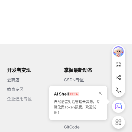
开发者变现
掌握最新动态
云商店
CSDN专区
教育专区
知乎
AI Shell
企业通用专区
开源中国
自然语言对话管理云资源，专
属免费Token额度，欢迎试
51CTO
用！
今日头条
GitCode