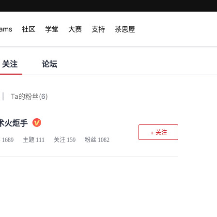
rams
社区
学堂
大赛
支持
茶思屋
关注
论坛
|
Ta的粉丝
(
6
)
术火炬手
+ 关注
客
1689
主题
111
关注
159
粉丝
1082