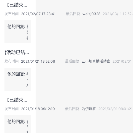
际
持
建
证
实
的
【已结束，快来领奖啊】【云享盛宴】华为云邀您参与开发者技能测评，享用特制年夜饭大礼，开席上菜就等你啦~
教
育
发布时间
2021/02/07 17:23:41
最后回复
weizj0328
2021/03/11 12:52
议
验
收
智
慧
他的回复:
看
教
藏
完
学
春
云
晚
平
回
(活动已结束）【环信&amp;华为云】新年惊喜好礼叠加，更有环信IM通讯云产品限时8折优惠——APP如何用IM云拉新促活，客服云降本增效
台
来
#，
过
发布时间
2021/01/21 18:52:06
最后回复
云市场直播活动官
2021/02/01 
已
4
参
个
他的回复:
#
加。
H
A
P
P
【已结束，获奖名单已公布】我和华为云码豆会员中心2020年的那些关键词，参与回帖赢3000码豆！
Y
犇
发布时间
2021/01/18 09:12:10
最后回复
为伊疯狂
2021/02/01 09:01:21
Y
E
他的回复:
在
A
学
R，
校