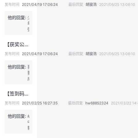
发布时间
2021/04/19 17:06:24
最后回复
胡骏浩
2021/06/25 13:06:10
我
注
的
开
他的回复:
少
的
Programs
发
年
强
则
支
者
国
【获奖公示】&lt;HDC.Cloud&gt;华为云.先锋少年论坛线上活动：报名成为先锋少年，看直播，邀好友、赢积分， 抽取MatePad
强
持
学
发布时间
2021/04/19 17:06:24
最后回复
胡骏浩
2021/06/25 13:06:10
他的回复:
我
我
堂
要
成
的
我
我
为
先
【签到码豆七联击，看直播开年好礼欢乐送】—— 后疫情时代下的OMO教学新体验，对话未来教育
锋
技
的
的
我
少
发布时间
2021/02/25 16:27:35
最后回复
hw68852324
2021/03/22 14:
年
术
云
课
的
我
他的回复:
#
中
支
声
程
认
的
我
软
国