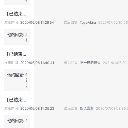
环
从
信
各
【已结束】【HDZ Summit 2020】开发者市集 · 嘉年华--精品博文展
科
种
技
比
发布时间
2020/06/08 11:26:54
最后回复
ToyaAkira
2020/07/02 10:06
#
赛
I
接
他的回复:
期
M
触
待
+获
到
客
华
总
【已结束】【HDZ Summit 2020】开发者市集 · 嘉年华--趣味接龙
为，
结
参
几
发布时间
2020/06/08 11:40:41
最后回复
不一样的焰火
2021/01/06 20:
加
个
了
关
他的回复:
你
许
键
的
多
词，
第
华
会
一
为
是
个
大
【已结束】【HDZ Summit 2020】开发者市集 · 嘉年华--每日签到
那
编
学
几
程
生
发布时间
2020/06/08 11:39:23
最后回复
疾风雷影
2020/07/08 08:39:
个？
作
或
品
者
他的回复:
#
是？
全
H