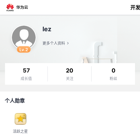
开
返
lez
回
更多个人资料
Lv.2
57
20
0
个
成长值
关注
粉丝
我
人
个人勋章
的
主
开
页
活跃之星
发