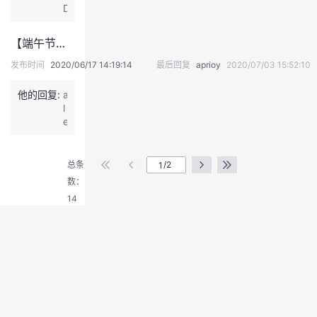
从
D
业
Z，
者
我
【端午节活动】解锁“端午道具”参加就能赢码豆，还有机会解锁安康好礼!（中奖名单公布）
的
来
比
了
发布时间
2020/06/17 14:19:14
最后回复
aprioy
2020/07/03 15:52:10
赛，
#
上
他
他的回复:
a
到
来
l
冠
了
e
军
他
退
r
下
来
出
t
到
了，
登
("华
总条
/2
优
他
为
录
秀
数：
带
云
奖
着
14
真
都
大
精
拿
会
彩");
了
走
个
来
遍，
了！
跨
专
业
跨