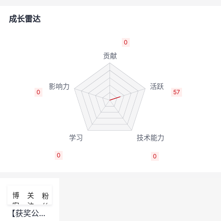
者
成长雷达
我
0
的
我
博
的
我
0
57
客
论
的
我
坛
圈
的
我
0
0
子
直
的
我
我
播
活
的
博
关
粉
客
注
丝
我
动
关
的
【获奖公示】&lt;HDC.Cloud&gt;华为云.先锋少年论坛线上活动：报名成为先锋少年，看直播，邀好友、赢积分， 抽取MatePad