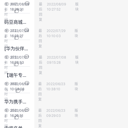
447
发
2022/08/08
最
z zhang
2022/08/09
版
会员中心
我
注
的
开
布
18:39:31
后
10:27:52
块
3
0
时
回
的
间
Programs
复
发
码豆商城重新恢复了
173
发
2022/07/28
最
z zhang
2022/07/29
版
会员中心
支
者
布
16:52:27
后
10:10:03
块
4
0
时
回
间
复
持
学
[华为伙伴暨开发者大会] （获奖名单公布）看看有你吗
275
发
2022/07/07
最
用户
2022/07/08
版
会员中心
我
堂
布
16:53:53
后
09:15:28
块
7
0
时
回
间
复
【端午专题活动】AOC我对你情有独“粽”，中奖名单已公布
的
我
我
468
发
2022/06/18
最
yd_275946504
2022/06/23
版
会员中心
布
10:09:08
技
的
后
10:38:10
块
的
我
15
0
时
回
间
复
华为携手银联，共筑网络数字化运维基座的中奖名单已发布
术
云
课
的
我
250
发
2022/06/21
最
闫闫闫
2022/06/23
版
会员中心
布
16:20:51
后
09:29:03
块
支
声
4
0
程
认
的
我
时
回
间
复