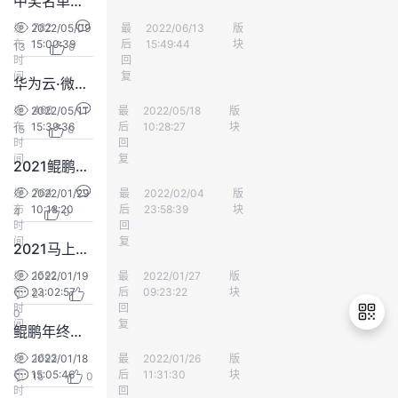
中奖名单发布了进来看看有你吗
持
建
证
实
的
782
发
2022/05/09
最
CocoLiu2020
2022/06/13
版
会员中心
布
15:00:39
后
15:49:44
块
13
0
议
验
收
时
回
间
复
华为云·微话题（第51期）获奖名单已发布
藏
466
发
2022/05/11
最
z zhang
2022/05/18
版
会员中心
布
15:39:36
后
10:28:27
块
15
0
时
回
间
复
2021鲲鹏开发者年终盛典签到码豆的蓝牙鼠标名单出炉了
764
发
2022/01/29
最
koalalee
2022/02/04
版
会员中心
布
10:18:20
后
23:58:39
块
4
0
时
回
间
复
2021马上就要过去啦！来参与话题互动的获奖名单已公布
1592
发
2022/01/19
最
拉风的牛
2022/01/27
版
会员中心
布
23:02:57
后
09:23:22
块
24
时
回
0
间
复
鲲鹏年终盛典签到开奖了
1693
发
2022/01/18
最
vv v
2022/01/26
版
会员中心
布
15:05:46
后
11:31:30
块
15
0
退
时
回