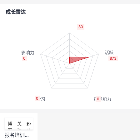
者
成长雷达
我
80
的
我
博
的
我
0
873
客
论
的
我
坛
圈
的
我
0
0
子
直
的
我
我
播
活
的
博
关
粉
客
注
丝
我
动
关
的
报名培训抽奖了