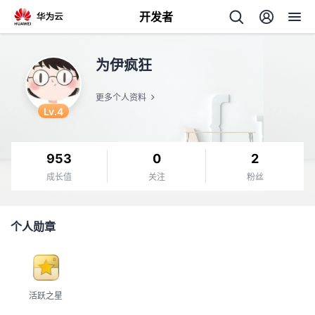
开发者
返
为伊疯狂
回
更多个人资料
Lv.4
953
0
2
个
成长值
关注
粉丝
我
人
个人勋章
的
主
开
页
活跃之星
发