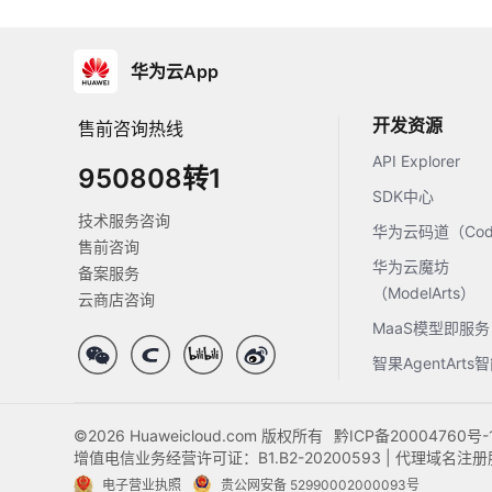
华为云App
开发资源
售前咨询热线
API Explorer
950808转1
SDK中心
技术服务咨询
华为云码道（Code
售前咨询
华为云魔坊
备案服务
（ModelArts）
云商店咨询
MaaS模型即服务
智果AgentArt
©2026 Huaweicloud.com 版权所有
黔ICP备20004760号-
增值电信业务经营许可证：B1.B2-20200593 | 代理域名
电子营业执照
贵公网安备 52990002000093号