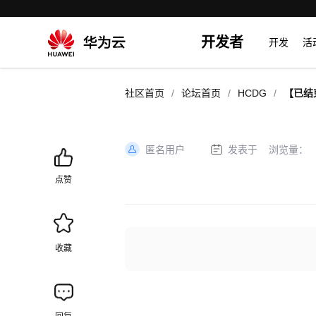
开发者
开发
活
/
/
/
社区首页
论坛首页
HCDG
【已结束
嘉年华
匿名用户
发表于
浏览量：
加
载
点赞
失
败
收藏