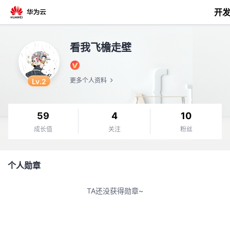
开
返
看我飞檐走壁
回
Lv.2
更多个人资料
59
4
10
个
成长值
关注
粉丝
我
人
个人勋章
我
的
主
TA还没获得勋章~
我
的
开
页
我
的
开
发