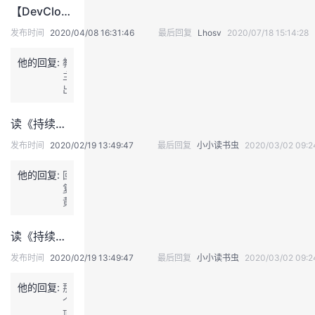
多
【DevCloud · 敏捷智库】如何拆分用户故事
回
顾
发布时间
2020/04/08 16:31:46
最后回复
Lhosv
2020/07/18 15:14:28
会
议
他的回复:
教
为
主
了
出
回
品，
顾
必
读《持续交付—发布可靠软件的系统方法》：讨论下为啥这么久了，能落地DevOps的企业还那么少呢
而
属
回
精
发布时间
2020/02/19 13:49:47
最后回复
小小读书虫
2020/03/02 09:2
顾，
品，
浮
哈
他的回复:
回
于
哈
复：
形
哈
黄
式。
哈
药
后
师
面
读《持续交付—发布可靠软件的系统方法》：讨论下为啥这么久了，能落地DevOps的企业还那么少呢
（黄
的
隽）
执
发布时间
2020/02/19 13:49:47
最后回复
小小读书虫
2020/03/02 09:2
发
行
表
检
他的回复:
那
于
视
个
2
部
项