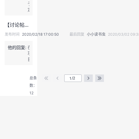
回
的
于
部
要
顾
就
定
署，
因
会
是
义，
开
素。
议
从
咱
发
每
改
【讨论帖】应不应该让你的Scrum Master成为一个贡献型的Scrum Master呢?
外
俩
在
个
进
网
理
总
发布时间
2020/02/18 17:00:50
最后回复
小小读书虫
2020/03/02 09:3
组
点。
接
解
部，
织
受
都
运
都
他的回复:
在
总
差
维
有
项
部
不
在
自
目
邮
多。
客
退
己
初
件
《持
户
出
的
期，
发
续
现
小
登
不
总条
/2
来
交
场
群
建
录
的
数：
付
内
体，
议
补
—
网
12
这
S
丁
发
办
涉
M
包，
布
公，
及
做
然
可
想
了
格
后
靠
在
小
外
连
软
一
群
贡
到
件
起
体
献，
客
的
很
行
因
户