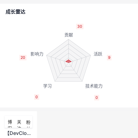
的
Programs
发
者
成长雷达
支
者
我
30
持
学
的
我
我
堂
博
的
我
20
9
的
我
客
论
的
我
我
技
的
坛
圈
的
我
的
我
0
0
术
云
子
直
的
我
课
的
我
支
声
播
活
的
程
认
的
我
博
关
粉
客
注
丝
持
建
动
关
证
实
的
【DevCloud · 敏捷智库】Scrum Master如何引导团队中的刺头