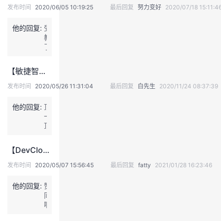
发布时间
2020/06/05 10:19:25
最后回复
努力变好
2020/07/18 15:11:4
议
注
验
收
他的回复:
受
藏
教
了
~
【敏捷智库知识卡】第1-7期合集（内附下载资料）
发布时间
2020/05/26 11:31:04
最后回复
白先生
2020/11/24 08:37:39
他的回复:
顶
一
顶
【DevCloud · 敏捷智库】如何让敏捷回顾会议更有效果，这样做就对了
发布时间
2020/05/07 15:56:45
最后回复
fatty
2021/01/28 16:23:46
他的回复:
赞
同
啊，
很