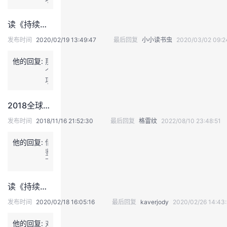
0
分
目
2
才
比
读《持续交付—发布可靠软件的系统方法》：讨论下为啥这么久了，能落地DevOps的企业还那么少呢
0
是
较
-
关
特
发布时间
2020/02/19 13:49:47
最后回复
小小读书虫
2020/03/02 09:2
2
键，
殊，
-
甚
开
他的回复:
那
2
至
发
个
7
可
在
项
1
以
总
目
7:
在
部，
比
1
每
2018全球DevOps现状调查报告（中文版）
运
较
5
次
维
特
个
发布时间
2018/11/16 21:52:30
最后回复
格雷纹
2022/08/10 23:48:51
回
在
殊，
体
顾
客
项
和
会
他的回复:
借
户
目
组
议
鉴
内
在
织
开
下
网
客
是
始
办
户
影
时，
公，
读《持续交付》：DevOps和持续交付的关系？
内
响
检
运
部
落
视
维
发布时间
2020/02/18 16:05:16
最后回复
kaverjody
2020/02/26 14:43
局
地
上
要
域
的
次
做
他的回复:
对
网
重