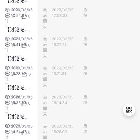
【讨论帖】异地分布式团队的站会，是物理看板好还是电子看板好呢？
持
建
证
实
的
1901
发
2020/03/05
最
kaverjody
2020/03/05
版
专业服务
布
10:54:04
后
17:03:38
块
1
0
议
验
收
时
回
间
复
【讨论帖】撕掉 or 存档？
藏
2092
发
2020/03/05
最
kaverjody
2020/03/05
版
专业服务
布
15:41:06
后
16:27:28
块
1
0
时
回
间
复
【讨论帖】“给的比你要的多”可取吗？
1661
发
2020/03/05
最
lte网络工程师
2020/03/05
版
专业服务
布
15:28:14
后
16:21:31
块
2
0
时
回
间
复
【讨论帖】没完成的用户故事卡片怎么处理？
1366
发
2020/03/05
最
kaverjody
2020/03/05
版
专业服务
布
15:35:53
后
16:14:34
块
1
0
时
回
间
复
【讨论帖】多个人估算出的数值相差很大怎么办？
1978
发
2020/03/05
最
kaverjody
2020/03/05
版
专业服务
布
14:54:45
后
15:28:03
块
1
0
退
时
回