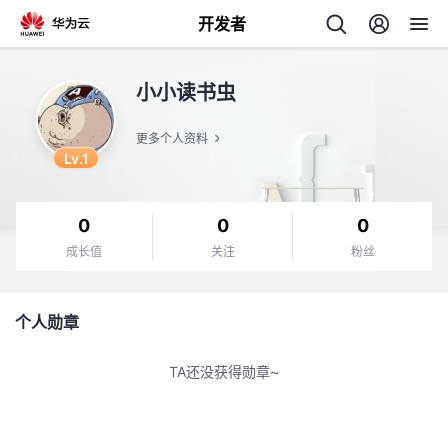
开发者
返
小小读书虫
回
更多个人资料
Lv.1
0
0
0
个
成长值
关注
粉丝
我
人
个人勋章
的
主
TA还没获得勋章~
开
页
发