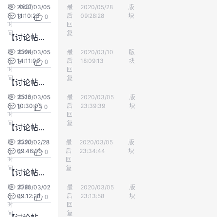
4697
发
2020/03/05
最
kingtest
2020/05/28
版
专业服务
我
注
的
开
布
11:10:23
后
09:28:28
块
3
0
时
回
的
间
Programs
复
发
【讨论帖】用户故事有必要客户来编写？
2994
发
2020/03/05
最
kaverjody
2020/03/10
版
专业服务
支
者
布
14:11:09
后
18:09:13
块
3
0
时
回
间
复
持
学
【讨论帖】在进入冲刺后，冲刺待办列表中的故事清单，开发团队可以提出修改吗？
2613
发
2020/03/05
最
floraff
2020/03/05
版
专业服务
我
堂
布
10:30:03
后
23:39:39
块
2
0
时
回
间
复
【讨论帖】估算的单位用什么？
的
我
我
2290
发
2020/02/28
最
floraff
2020/03/05
版
专业服务
布
09:46:00
技
的
后
23:34:44
块
3
0
的
我
时
回
间
复
【讨论帖】MoSCow法则是鸡肋不？
术
云
课
的
我
2761
发
2020/03/02
最
floraff
2020/03/05
版
专业服务
布
09:12:28
后
23:13:58
块
4
0
支
声
程
认
的
我
时
回
间
复