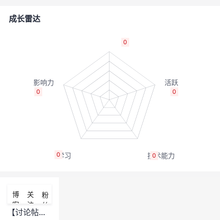
者
成长雷达
我
0
的
我
博
的
我
0
0
客
论
的
我
坛
圈
的
我
0
0
子
直
的
我
我
播
活
的
博
关
粉
客
注
丝
我
动
关
的
【讨论帖】用户故事的DoD和AC傻傻分不清楚？