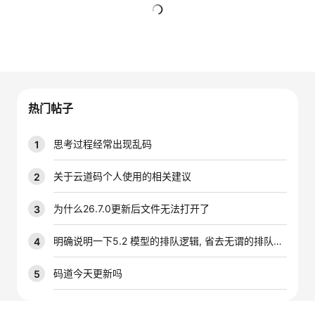
的
Programs
发
者
暂无回复
支
者
我
持
学
的
我
热门帖子
我
堂
博
的
我
思考过程经常出现乱码
1
的
我
客
论
的
我
我
关于云道码个人使用的相关建议
2
技
的
坛
圈
的
我
的
我
为什么26.7.0更新后文件无法打开了
3
术
云
子
直
的
我
课
的
我
明确说明一下5.2 模型的排队逻辑, 省去无谓的排队时间
4
支
声
播
活
的
程
认
的
我
码道今天更新吗
5
持
建
动
关
证
实
的