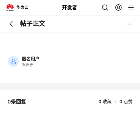
开发者
帖子正文
返
回
匿名用户
发表于
加
载
个
失
败
我
人
0条回复
0
收藏
0
点赞
我
的
主
我
的
开
页
我
的
开
发