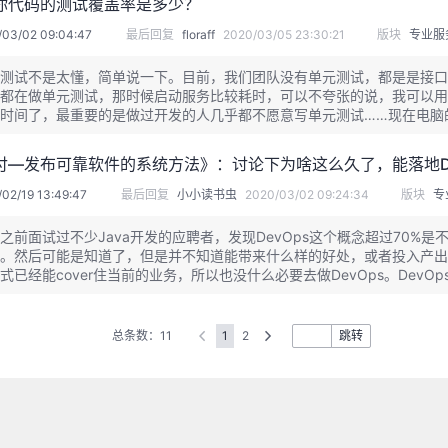
你代码的测试覆盖率是多少？
/03/02 09:04:47
最后回复
floraff
2020/03/05 23:30:21
版块
专业服
测试不是太懂，简单说一下。目前，我们团队没有单元测试，都是是接口
都在做单元测试，那时候启动服务比较耗时，可以不夸张的说，我可以用
时间了，最重要的是做过开发的人几乎都不愿意写单元测试……现在电脑的配
过Postman什么的接口测试也很高效。另外，我们团队都是在云上开发
，而且是异步的，非常方便有效。综合来说，感觉单元测试的性价比现在
付—发布可靠软件的系统方法》：讨论下为啥这么久了，能落地De
02/19 13:49:47
最后回复
小小读书虫
2020/03/02 09:24:34
版块
专
之前面试过不少Java开发的应聘者，发现DevOps这个概念超过70
。然后可能是知道了，但是并不知道能带来什么样的好处，或者投入产出
式已经能cover住当前的业务，所以也没什么必要去做DevOps。De
还是做的偏传统一些（外包、相对简单的项目、部署周期长等），所以也
，而不是能力不行的问题，我是这样理解的。
总条数：11
1
2
跳转