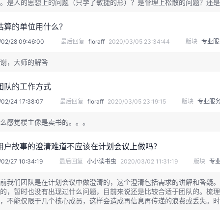
。是人的思想上的问题（只学了敏捷的形）？是管理上松散的问题？还是其
估算的单位用什么？
/02/28 09:46:00
最后回复
floraff
2020/03/05 23:34:44
版块
专业服
谢，大师的解答
团队的工作方式
02/24 17:38:07
最后回复
floraff
2020/03/05 23:19:15
版块
专业服
么感觉楼主像是卖书的。。。
用户故事的澄清难道不应该在计划会议上做吗？
02/27 10:34:19
最后回复
小小读书虫
2020/03/02 11:31:19
版块
专
前我们团队是在计划会议中做澄清的，这个澄清包括需求的讲解和答疑。
的，暂时也没有出现过什么问题，目前来说还是比较合适于团队的。梳理
，不能仅限于几个核心成员，这样会造成再信息再传递的浪费或丢失。时
觉得还是在距离结束三分之一左右吧。