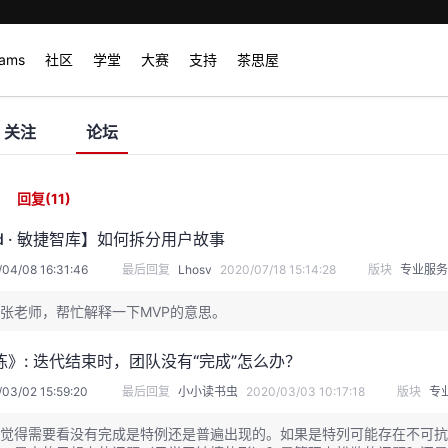
rams
社区
学堂
大赛
支持
茶思屋
关注
论坛
回复
(11)
ud · 敏捷智库】如何拆分用户故事
04/08 16:31:46
最后回复
Lhosv
2020/07/18 15:14:28
版块
专业服务
张老师，帮忙解释一下MVP的意思。
》: 迭代结束时，团队没有“完成”怎么办？
03/02 15:59:20
最后回复
小小读书虫
2020/03/03 10:17:18
版块
专
觉得需要看没有完成是特例还是普遍出现的。如果是特列可能存在不可抗