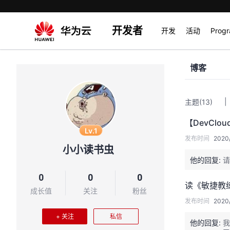
开发者
开发
活动
Prog
博客
|
主题
(13)
【DevClo
Lv.1
发布时间
2020/
小小读书虫
他的回复:
请
0
0
0
读《敏捷教练
成长值
关注
粉丝
发布时间
2020/
+ 关注
私信
他的回复:
我