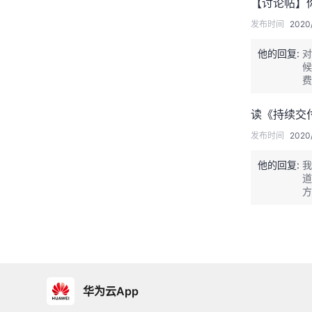
【讨论帖】
发布时间
2020
他的回复:
对
候
费
通
试
读《持续交
发布时间
2020/
他的回复:
我
道
方
能
少
华为云App