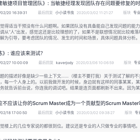
建敏捷项目管理团队》: 当敏捷经理发现团队存在问题要修复的
02/20 16:39:31
最后回复
小小读书虫
2020/03/02 11:21:27
版块
专
觉得适当干预没有什么问题啊。如果团队没有具备能自己发现问题的能力
调从“人”出发，感觉这还是比较理想的了，如果不是联想情况就比较难落
解为引导，要考虑团队的情况、发生的时间和场景，具体问题具体分析。
》: 谁应该来测试？
02/27 10:00:09
最后回复
kaverjody
2020/03/06 10:06:59
版块
专
题的描述好像是缺少一些上下文……（楼主不要打我）关于测试了解的不
，每一个人身上的。以前我做开发的时候，身边就有这样的同事某某，某
务就告诉前台说，你连我的调试吧。结果是连页面都刷新不出来。因为某
，需要多个环节也需要多钟分工，如果只是通过某一个人来测试，那么只
已经不是因为一个人所导致的了。比如，一开始就错了，那么后面的就错
应该让你的Scrum Master成为一个贡献型的Scrum Master
02/18 17:00:50
最后回复
小小读书虫
2020/03/02 09:38:27
版块
专
觉楼上的几位专家说的都很到位。建议还是专业的人只做专业的事情吧。