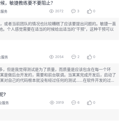
时候，敏捷教练要不要阻止？
2072
3
0
业服务
，或者当前团队的情况也比较糟糕了应该要提出问题的。敏捷一直
地。个人感觉需要在适当的时候给出适当的“干预”，这种干预可以
2054
2
0
业服务
多，但是我觉得测试是为了质量，而质量是应该包含在每一个环
某是做后台开发的，需要和前台联调。当某某完成开发后，启动了
某对自己的代码根本就没有经过任何的测试……在软件开发的过程
能说是，这个人对目前拿到的这个“成果物”的测试，而这个结果可
了。所以我觉得任何在团队中的人或流程都应该有测试。
呢?
3919
6
0
业服务