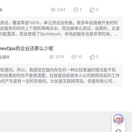
2254
3
0
务
测试，覆盖率是100%，单元测试没有做。很多年前我做开发的时
启服务的时间上个厕所再喝点水。而且做单元测试，说真的，太浪
置高，而且使用了Sprintboot，本地启服务也是非常的快，再
，使用DevOps工具链，在我们跑流水线的时候就会触发接口测试测
来看太低了。
vOps的企业还那么少呢
2279
10
0
业服务
%是不知道的。所以，我感觉在国内存在的一种比较普遍的情况是不知
的效果如何也不是很清楚。在就是目前很多小公司按照目前的工作
vOps的产生是有一定的背景的，比如是互联网项目。但是有些公司可
没有这样的需求。作者所说的落地少，可能比价大的原因就是用的