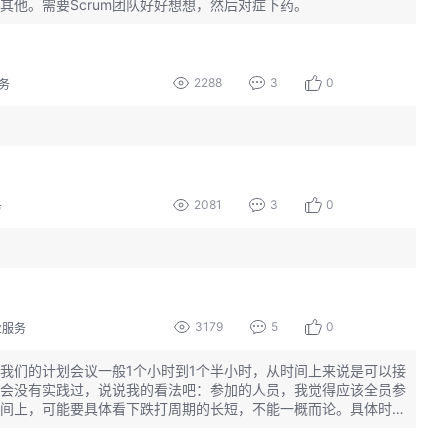
他。需要Scrum团队好好想想，然后对症下药。
2288
3
0
务
2081
3
0
务
3179
5
0
业服务
我们的计划会议一般1个小时到1个半小时，从时间上来说是可以接
会没有实践过，说说我的看法吧：参加的人员，我觉得应该全员参
间上，可能要具体看下跌打周期的长短，不能一概而论。具体时间