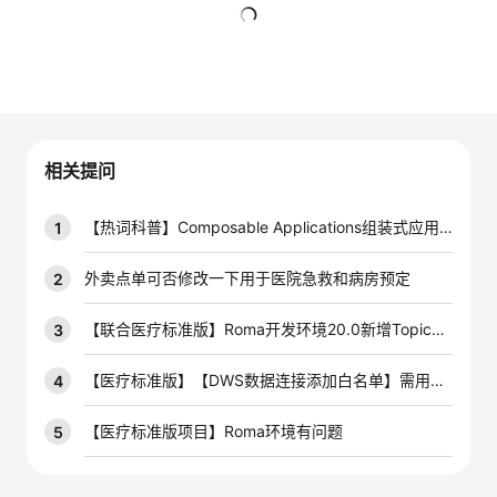
者
暂无回复
我
的
我
相关提问
博
的
我
【热词科普】Composable Applications组装式应用到底是啥？
1
客
论
的
我
外卖点单可否修改一下用于医院急救和病房预定
2
坛
圈
的
我
【联合医疗标准版】Roma开发环境20.0新增Topic发布失败
3
子
直
的
我
【医疗标准版】【DWS数据连接添加白名单】需用Navicat等工具连接dws数据库
4
我
播
活
的
【医疗标准版项目】Roma环境有问题
5
我
动
关
的