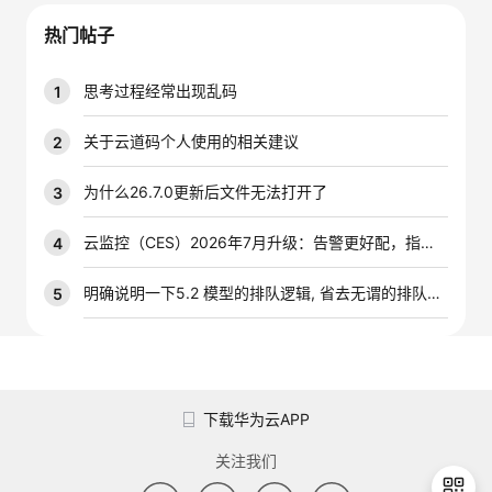
我
注
的
开
热门帖子
的
Programs
发
思考过程经常出现乱码
1
支
者
关于云道码个人使用的相关建议
2
持
学
为什么26.7.0更新后文件无法打开了
3
我
堂
云监控（CES）2026年7月升级：告警更好配，指标更好查，插件更好装
4
的
我
明确说明一下5.2 模型的排队逻辑, 省去无谓的排队时间
5
我
技
的
的
我
术
云
课
的
我
下载华为云APP
支
声
程
认
的
我
关注我们