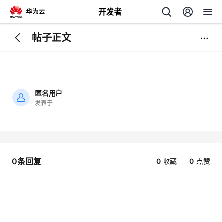
开发者
帖子正文
返
回
匿名用户
发表于
加
载
个
失
败
我
人
0条回复
0
收藏
0
点赞
的
主
开
页
发