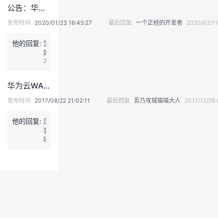
推
持
建
证
实
的
公告：华为开发者大会(2020)将延期至3月27-28日进行网上直播
多
荐
码
有
发布时间
2020/01/23 16:45:27
最后回复
一个正经的开发者
2020/02/11
豆，
议
验
收
礼
您
活
他的回复:
您
原
动
藏
好！
有
可
不
码
获
需
豆
得
要
不
华为云WAF的成长史1：找工作
额
您
受
外
自
影
发布时间
2017/08/22 21:02:11
最后回复
吾乃攻城猫喵大人
2017/12/26 
码
行
响，
豆
操
非
他的回复:
厉
奖
作，
活
害
励，
主
动
啦
日
办
期
{:
常
方
间
退
2
码
会
也
出
_
豆
依
可
3
登
收
次
以
7:}
集
录
进
进
到
行
行
达
退
兑
兑