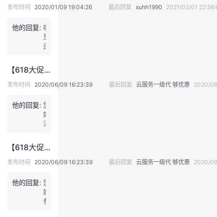
发布时间
2020/01/09 19:04:26
最后回复
xuhh1990
2021/02/01 22:56:
我
注
的
开
他的回复:
哪
的
Programs
发
里
违
规
支
者
了
【618大促】云上钜惠怎么选？还不收下这份“略懂你”的攻略图
请
持
学
问！！！
发布时间
2020/06/09 16:23:39
最后回复
云服务一级代 够优惠
2020/06
他的回复:
我
您
堂
好，
活
的
我
我
动
大
【618大促】云上钜惠怎么选？还不收下这份“略懂你”的攻略图
促
技
的
的
我
期
发布时间
2020/06/09 16:23:39
最后回复
云服务一级代 够优惠
2020/06
间
术
云
课
的
我
可
他的回复:
您
以
好，
获
支
声
程
认
的
我
参
得
与
更