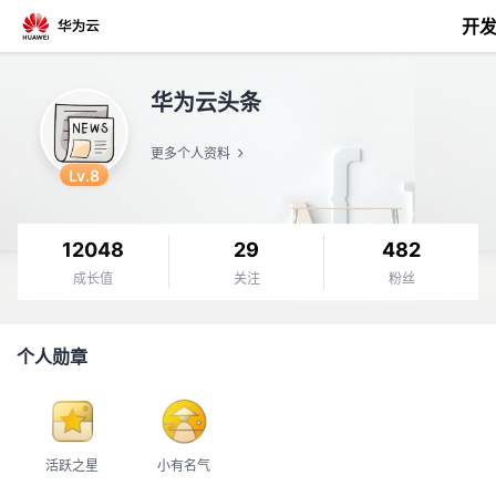
开
返
华为云头条
回
更多个人资料
Lv.8
12048
29
482
个
成长值
关注
粉丝
我
人
个人勋章
的
主
开
页
活跃之星
小有名气
发