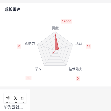
者
成长雷达
我
12000
的
我
博
的
我
0
18
客
论
的
我
坛
圈
的
我
30
0
子
直
的
我
我
播
活
的
博
关
粉
客
注
丝
我
动
关
的
华为云社区内容审核规范及须知