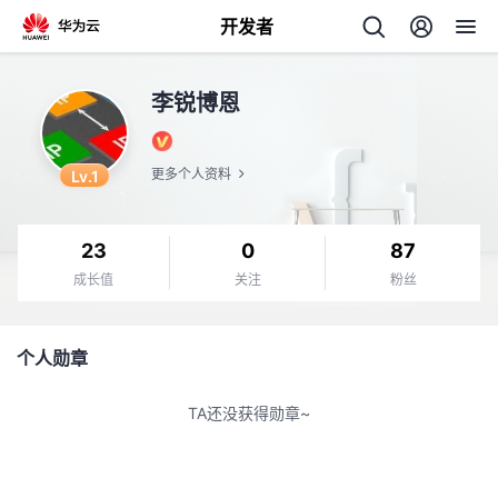
开发者
返
李锐博恩
回
Lv.1
更多个人资料
23
0
87
个
成长值
关注
粉丝
我
人
个人勋章
的
主
TA还没获得勋章~
开
页
发