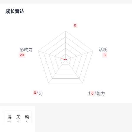
者
成长雷达
我
0
的
我
博
的
我
20
3
客
论
的
我
坛
圈
的
我
0
0
子
直
的
我
我
播
活
的
博
关
粉
客
注
丝
我
动
关
的