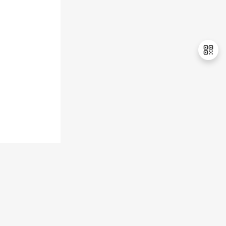
持
建
证
实
的
议
验
收
藏
退
出
登
录