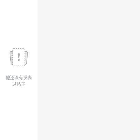
我
注
的
开
的
Programs
发
支
者
持
学
我
堂
他还没有发表
的
我
我
过帖子
技
的
的
我
术
云
课
的
我
支
声
程
认
的
我