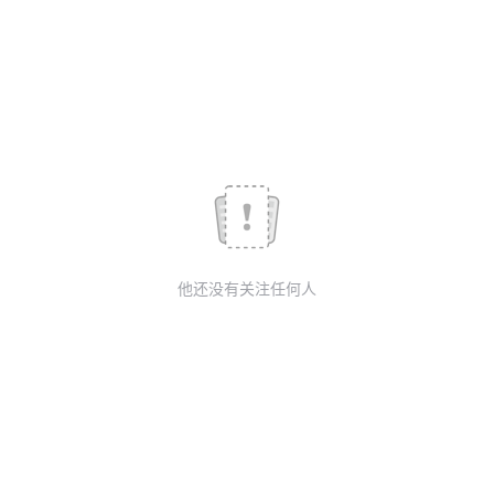
议
注
验
收
藏
他还没有关注任何人