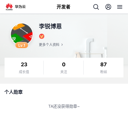
开发者
返
李锐博恩
回
Lv.1
更多个人资料
23
0
87
个
成长值
关注
粉丝
我
人
个人勋章
我
的
主
TA还没获得勋章~
我
的
开
页
我
的
开
发