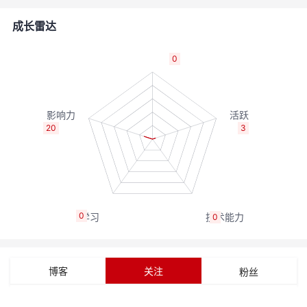
的
Programs
发
者
成长雷达
支
者
我
0
持
学
的
我
我
堂
博
的
我
20
3
的
我
客
论
的
我
我
技
的
坛
圈
的
我
的
我
0
0
术
云
子
直
的
我
课
的
我
支
声
播
活
的
程
认
的
我
博客
关注
粉丝
持
建
动
关
证
实
的