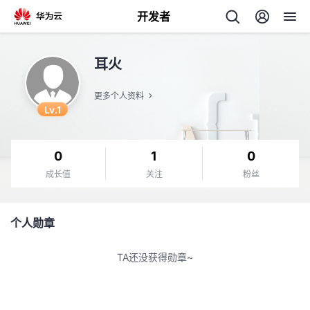
开发者
返
耳火
回
更多个人资料
Lv.1
0
1
0
个
成长值
关注
粉丝
我
人
个人勋章
我
的
主
TA还没获得勋章~
我
的
开
页
我
的
开
发