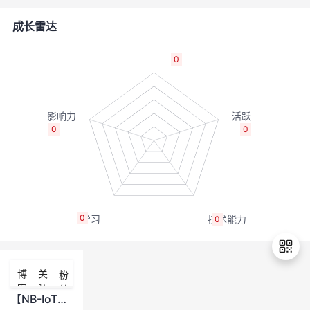
的
Programs
发
者
成长雷达
支
者
我
0
持
学
的
我
我
堂
博
的
我
0
0
的
我
客
论
的
我
我
技
的
坛
圈
的
我
的
我
0
0
术
云
子
直
的
我
课
的
我
支
声
播
活
的
程
认
的
我
博
关
粉
客
注
丝
持
建
动
关
证
实
的
【NB-IoT】【web应用】怎么将NB-IoT（CoAP协议）传到云平台的数据传到自己的web应用上？
退