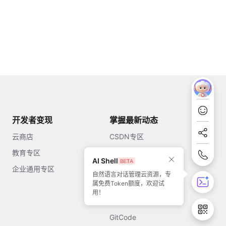
开发者变现
掌握最新动态
云商店
CSDN专区
教育专区
知乎
AI Shell
企业通用专区
开源中国
自然语言对话管理云资源，专
属免费Token额度，欢迎试
51CTO
用！
今日头条
GitCode