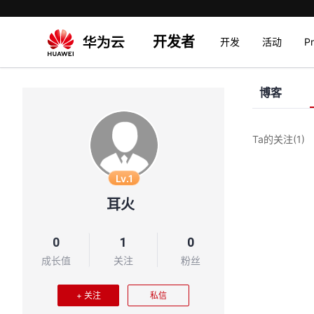
开发者
开发
活动
P
博客
Ta的关注
(1)
Lv.1
耳火
0
1
0
成长值
关注
粉丝
+ 关注
私信