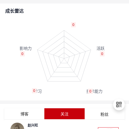
的
Programs
发
者
成长雷达
支
者
我
0
持
学
的
我
我
堂
博
的
我
0
0
的
我
客
论
的
我
我
技
的
坛
圈
的
我
的
我
0
0
术
云
子
直
的
我
课
的
我
支
声
播
活
的
程
认
的
我
博客
关注
粉丝
持
建
动
关
证
实
的
赵兴旺
退