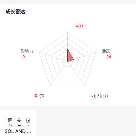
的
Programs
发
者
成长雷达
支
者
我
490
持
学
的
我
我
堂
博
的
我
0
24
的
我
客
论
的
我
我
技
的
坛
圈
的
我
的
我
0
0
术
云
子
直
的
我
课
的
我
支
声
播
活
的
程
认
的
我
博
关
粉
客
注
丝
持
建
动
关
证
实
的
SQL AND &amp; OR 运算符