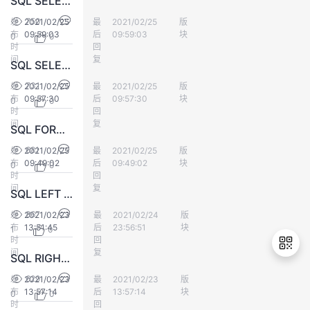
SQL SELECT INTO 语句
750
发
2021/02/25
最
满心
2021/02/25
版
数据库
布
09:59:03
后
09:59:03
块
0
0
时
回
间
复
SQL SELECT INTO 语句可用于创建表的备份复件。
731
发
2021/02/25
最
满心
2021/02/25
版
数据库
布
09:57:30
后
09:57:30
块
0
0
时
回
间
复
SQL FORMAT() 函数
681
发
2021/02/25
最
满心
2021/02/25
版
数据库
布
09:49:02
后
09:49:02
块
0
0
时
回
间
复
SQL LEFT JOIN 关键字
867
发
2021/02/23
最
小艺同学
2021/02/24
版
数据库
布
13:51:45
后
23:56:51
块
1
0
时
回
间
复
SQL RIGHT JOIN 关键字
629
发
2021/02/23
最
满心
2021/02/23
版
数据库
布
13:57:14
后
13:57:14
块
0
0
退
时
回