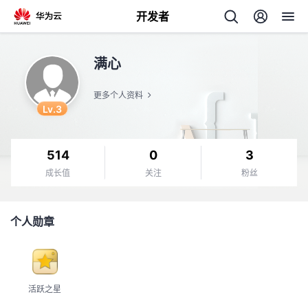
开发者
返
满心
回
更多个人资料
Lv.3
514
0
3
个
成长值
关注
粉丝
我
人
个人勋章
我
的
主
我
的
开
页
活跃之星
我
的
开
发