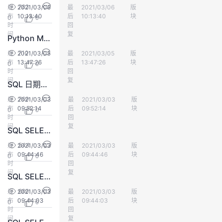
783
发
2021/03/06
最
满心
2021/03/06
版
数据库
议
注
验
收
布
10:13:40
后
10:13:40
块
0
0
时
回
间
藏
复
Python MySQL Order By
710
发
2021/03/05
最
满心
2021/03/05
版
数据库
布
13:47:26
后
13:47:26
块
0
0
时
回
间
复
SQL 日期处理
769
发
2021/03/03
最
满心
2021/03/03
版
数据库
布
09:52:14
后
09:52:14
块
0
0
时
回
间
复
SQL SELECT INTO 实例 - 带有 WHERE 子句
544
发
2021/03/03
最
满心
2021/03/03
版
数据库
布
09:44:46
后
09:44:46
块
0
0
时
回
间
复
SQL SELECT INTO 语句
680
发
2021/03/03
最
满心
2021/03/03
版
数据库
布
09:44:03
后
09:44:03
块
0
0
时
回
间
复