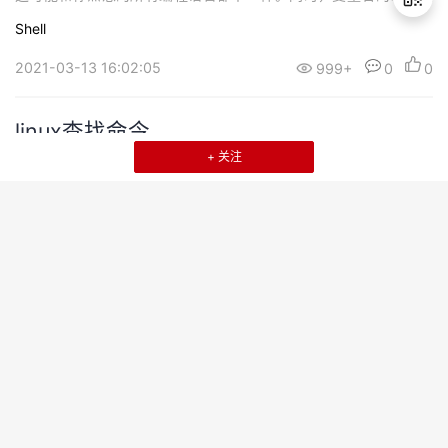
遵循如下规则：命名只能使用英文字母，数字和下划线，首个字符
Shell
不能以数字开头。中间不能有空格，可以使用下划线（_）。不能使
用标点符号。不能使用bash里的关键字（可用help命令查看保留关
2021-03-13 16:02:05
999+
0
0
退
键字）。有效...
出
登
linux查找命令
录
+ 关注
grepgrep命令是一种强大的文本搜索工具使用实例：ps -ef | grep
sshd 查找指定ssh服务进程 ps -ef | grep sshd | grep -v grep 查
找指定服务进程，排除gerp身 ps -ef | grep sshd -c 查找指定进程
个数 findfind命令在目录结构中搜索文件，并对搜索结果执行指定的
Linux
任务调度
操作。 find 默认搜索当前目录及其子目录，...
2021-03-13 15:55:10
999+
0
0
FairMot算法重点突破
a. 比起之前两步（先检测后Re-ID）的追踪算法，FairMot完成检测
与Re-ID共享网络参数，减少算法推理时间，速度大幅度提升。b. 比
起之前单步的追踪算法JDE[12]，存在的一些不足，如：一个物体可