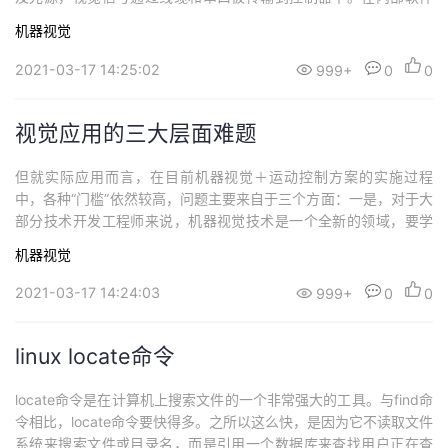
框架中，以常见的计算机视觉为例，视觉程序一般位于Windows系
机器视觉
统中的非实时用户模式中，进行代码分析和算法处理；而PLC工艺
流程控制则多位于实时内核模式之中。由于非实时用户模式的任务
2021-03-17 14:25:02
999+
0
0
执行机制采用的是优先级别，因此当CPU...
视觉应用的三大层面难题
但就实际应用而言，在目前机器视觉＋运动控制方案的实施过程
中，各种“门槛”依然较高，问题主要来自于三个方面：一是，对于大
部分技术开发工程师来说，机器视觉技术是一个全新的领域，要学
习一种新的编程语言（如C＋＋）存在一定的难度，需要花费大量的
机器视觉
时间和精力，加上视觉项目一般都是非标的，开发者的经验非常重
要，普通电气工程师要想快速掌握机器视觉应用的编程和调试，绝
2021-03-17 14:24:03
999+
0
0
非易事。其次，对于设备制造商而言，为了提高...
linux locate命令
locate命令是在计算机上搜索文件的一个非常强大的工具。与find命
令相比，locate命令要快得多。之所以这么快，是因为它不读取文件
系统来搜索文件或目录名，而是引用一个数据库来查找用户正在查