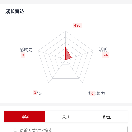
的
Programs
发
者
成长雷达
支
者
我
490
持
学
的
我
我
堂
博
的
我
0
24
的
我
客
论
的
我
我
技
的
坛
圈
的
我
的
我
0
0
术
云
子
直
的
我
课
的
我
支
声
播
活
的
程
认
的
我
博客
关注
粉丝
持
建
动
关
证
实
的