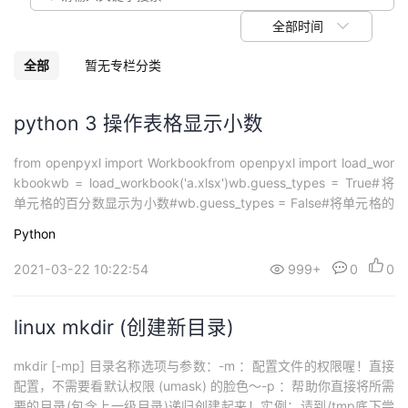
议
注
验
收
全部时间
藏
全部
暂无专栏分类
python 3 操作表格显示小数
from openpyxl import Workbookfrom openpyxl import load_wor
kbookwb = load_workbook('a.xlsx')wb.guess_types = True#将
单元格的百分数显示为小数#wb.guess_types = False#将单元格的
百分数显示为百分数ws=wb.activews["D1"]="12%"print (...
Python
2021-03-22 10:22:54
999+
0
0
linux mkdir (创建新目录)
mkdir [-mp] 目录名称选项与参数：-m ：配置文件的权限喔！直接
配置，不需要看默认权限 (umask) 的脸色～-p ：帮助你直接将所需
要的目录(包含上一级目录)递归创建起来！实例：请到/tmp底下尝