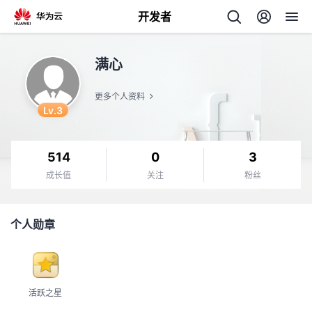
开发者
返
满心
回
更多个人资料
Lv.3
514
0
3
个
成长值
关注
粉丝
我
人
个人勋章
我
的
主
我
的
开
页
活跃之星
我
的
开
发