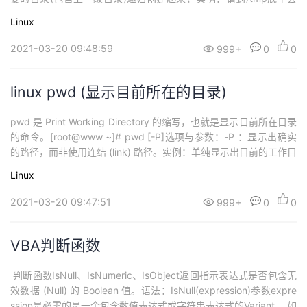
试创建数个新目录看看：[root@www ~]# cd /tmp[root@www tm
Linux
p]# mkdir test <==创建一名为 test 的新目录[root@www tm...
2021-03-20 09:48:59
999+
0
0
linux pwd (显示目前所在的目录)
pwd 是 Print Working Directory 的缩写，也就是显示目前所在目录
的命令。[root@www ~]# pwd [-P]选项与参数：-P ：显示出确实
的路径，而非使用连结 (link) 路径。实例：单纯显示出目前的工作目
录：[root@www ~]# pwd/root <== 显示出目录啦～实例显示出实
Linux
际的工作目录，而非连结档本身的目录名而已。[root@www ~...
2021-03-20 09:47:51
999+
0
0
VBA判断函数
判断函数IsNull、IsNumeric、IsObject返回指示表达式是否包含无
效数据 (Null) 的 Boolean 值。语法：IsNull(expression)参数expre
ssion是必需的是一个包含数值表达式或字符串表达式的Variant 。如