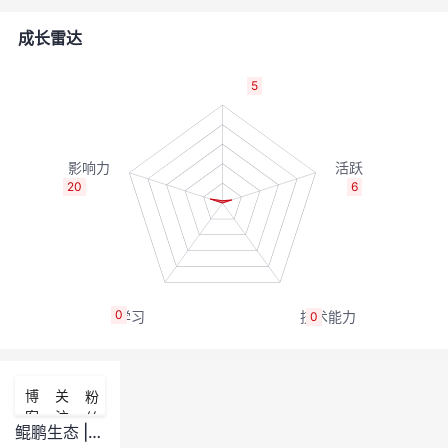
者
成长雷达
我
5
的
我
博
的
我
20
6
客
论
的
我
坛
圈
的
我
0
0
子
直
的
我
我
播
活
的
博
关
粉
客
注
丝
我
动
关
的
鲲鹏生态 |【大数据精华帖 | 精品内容汇总~推荐收藏~持续更新~】