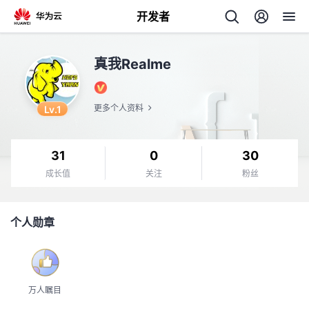
开发者
返
真我Realme
回
Lv.1
更多个人资料
31
0
30
个
成长值
关注
粉丝
我
人
个人勋章
的
主
开
页
万人瞩目
发