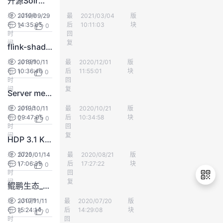
开源Solr部署指导书
持
建
证
实
的
12509
发
2019/09/29
最
张柯
2021/03/04
版
鲲鹏BoostKit
布
14:35:05
后
10:11:03
块
2
0
议
验
收
时
回
间
复
flink-shaded-netty-4.0.27.Final.jar 编译指南
藏
10399
发
2019/10/11
最
长颈鹿@银河护卫队
2020/12/01
版
鲲鹏BoostKit
布
10:36:40
后
11:55:01
块
1
0
时
回
间
复
Server metrics软件移植指导书
10913
发
2019/10/11
最
斯坦李@银河护卫队
2020/10/21
版
鲲鹏BoostKit
布
09:47:05
后
10:34:58
块
2
0
时
回
间
复
HDP 3.1 Kafka 移植指南（CentOS 7.6）
5718
发
2020/01/14
最
醉酒话离殇
2020/08/21
版
鲲鹏BoostKit
布
17:06:39
后
17:27:22
块
1
0
时
回
间
复
鲲鹏生态_Ambari移植指南
13079
发
2019/11/11
最
真我Realme
2020/07/20
版
鲲鹏BoostKit
布
15:24:14
后
14:29:08
块
6
0
退
时
回