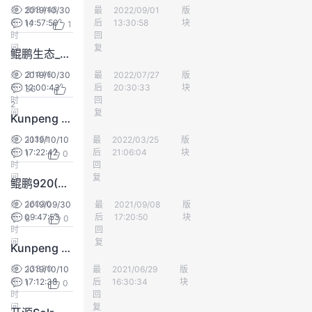
993448
发
2019/10/30
最
yd_255175182
2022/09/01
版
鲲鹏BoostKit
我
注
的
开
布
14:57:50
后
13:30:58
块
17
1
时
回
的
间
Programs
复
发
鲲鹏生态_Ambari部署指南
31446
发
2019/10/30
最
yd_299337978
2022/07/27
版
鲲鹏BoostKit
支
者
布
12:00:43
后
20:30:33
块
36
时
回
2
间
复
持
学
Kunpeng 920 Storm组件性能调优指导
11351
发
2019/10/10
最
neters
2022/03/25
版
鲲鹏BoostKit
我
堂
布
17:22:42
后
21:06:04
块
1
0
时
回
间
复
鲲鹏920(ARM64) Flink-1.8.1移植指南V1.0
的
我
我
16030
发
2019/09/30
最
为了明天time
2021/09/08
版
鲲鹏BoostKit
布
09:47:53
技
的
后
17:20:50
块
8
0
的
我
时
回
间
复
Kunpeng 920 Redis组件性能调优指导
术
云
课
的
我
13330
发
2019/10/10
最
呆萌白
2021/06/29
版
鲲鹏BoostKit
布
17:12:38
后
16:30:34
块
1
0
支
声
程
认
的
我
时
回
间
复