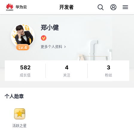
开发者
返
郑小健
回
Lv.4
更多个人资料
582
4
3
个
成长值
关注
粉丝
我
人
个人勋章
我
的
主
我
的
开
页
活跃之星
我
的
开
发