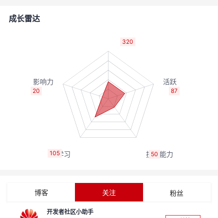
的
Programs
发
者
成长雷达
支
者
我
320
持
学
的
我
我
堂
博
的
我
20
87
的
我
客
论
的
我
我
技
的
坛
圈
的
我
的
我
105
50
术
云
子
直
的
我
课
的
我
支
声
播
活
的
程
认
的
我
博客
关注
粉丝
持
建
动
关
证
实
的
开发者社区小助手