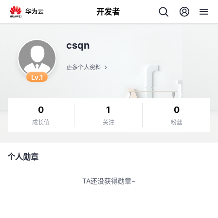
开发者
返
csqn
回
更多个人资料
Lv.1
0
1
0
个
成长值
关注
粉丝
我
人
个人勋章
我
的
主
TA还没获得勋章~
我
的
开
页
我
的
开
发