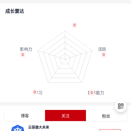
的
Programs
发
者
成长雷达
支
者
我
0
持
学
的
我
我
堂
博
的
我
0
0
的
我
客
论
的
我
我
技
的
坛
圈
的
我
的
我
0
0
术
云
子
直
的
我
课
的
我
支
声
播
活
的
程
认
的
我
博客
关注
粉丝
持
建
动
关
证
实
的
云容器大未来
退