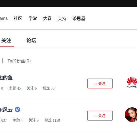
rams
社区
学堂
大赛
支持
茶思屋
关注
论坛
|
Ta的粉丝
(
0
)
边的鱼
+ 关注
客
0
主题
45
关注
6
粉丝
35
识风云
+ 关注
客
637
主题
4
关注
9
粉丝
1150