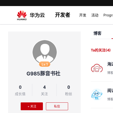
开发者
开发
活动
Prog
博客
Ta的关注
(4)
海
Lv.1
G985豚音书社
博
0
4
0
阅
成长值
关注
粉丝
博
+ 关注
私信