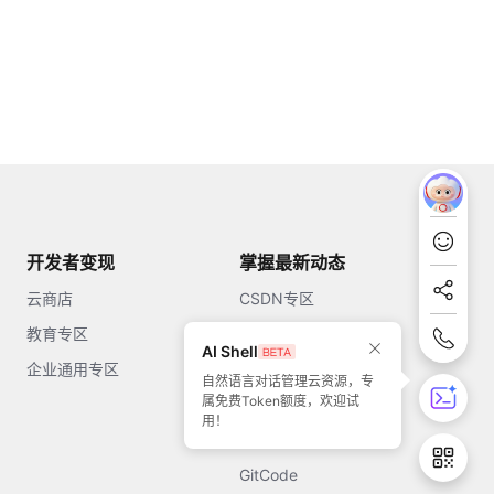
开发者变现
掌握最新动态
云商店
CSDN专区
教育专区
知乎
AI Shell
企业通用专区
开源中国
自然语言对话管理云资源，专
属免费Token额度，欢迎试
51CTO
用！
今日头条
GitCode