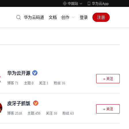
中国站
华为云App
华为云码道
文档
创作
登录
注册
华为云开源
+ 关注
博客
71
主题
0
关注
1
粉丝
16
皮牙子抓饭
+ 关注
博客
2518
主题
459
关注
10
粉丝
63