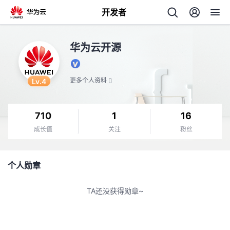
开发者
返
华为云开源
回
Lv.4
更多个人资料
710
1
16
个
成长值
关注
粉丝
我
人
个人勋章
我
的
主
TA还没获得勋章~
我
的
开
页
我
的
开
发