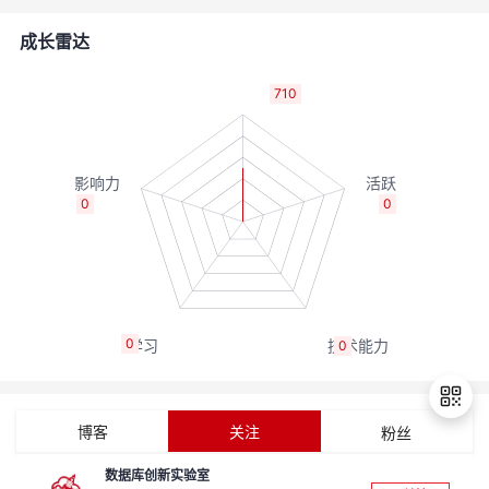
的
Programs
发
者
成长雷达
支
者
我
710
持
学
的
我
我
堂
博
的
我
0
0
的
我
客
论
的
我
我
技
的
坛
圈
的
我
的
我
0
0
术
云
子
直
的
我
课
的
我
支
声
播
活
的
程
认
的
我
博客
关注
粉丝
持
建
动
关
证
实
的
数据库创新实验室
退