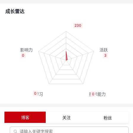
者
成长雷达
我
230
的
我
博
的
我
0
3
客
论
的
我
坛
圈
的
我
0
0
子
直
的
我
我
播
活
的
博客
关注
粉丝
我
动
关
的