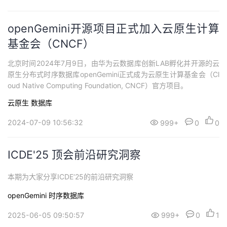
持
建
证
实
的
openGemini开源项目正式加入云原生计算
议
验
收
基金会（CNCF）
藏
北京时间2024年7月9日，由华为云数据库创新LAB孵化并开源的云
原生分布式时序数据库openGemini正式成为云原生计算基金会（Cl
oud Native Computing Foundation, CNCF）官方项目。
云原生
数据库
2024-07-09 10:56:32
999+
0
0
ICDE'25 顶会前沿研究洞察
本期为大家分享ICDE‘25的前沿研究洞察
openGemini
时序数据库
2025-06-05 09:50:57
999+
0
1