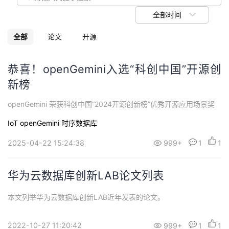
我
注
的
开
全部时间
的
Programs
发
全部
论文
开源
支
者
恭喜！openGemini入选“科创中国”开源创
新榜
持
学
openGemini 荣获科创中国“2024开源创新榜”优秀开源应用场景奖
我
堂
IoT
openGemini
时序数据库
的
我
我
2025-04-22 15:24:38
999+
1
1
技
的
的
我
华为云数据库创新LAB论文列表
术
云
课
的
我
本文列举华为云数据库创新LAB近年发表的论文。
支
声
程
认
的
我
2022-10-27 11:20:42
999+
1
1