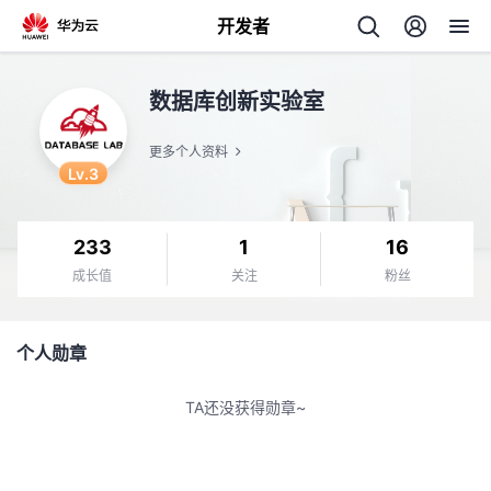
开发者
返
数据库创新实验室
回
更多个人资料
Lv.3
233
1
16
个
成长值
关注
粉丝
我
人
个人勋章
的
主
TA还没获得勋章~
开
页
发