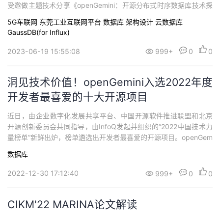
受邀做主题技术分享《openGemini：开源分布式时序数据库技术探
索与实践》
5G车联网
东莞工业互联网平台
数据库
架构设计
云数据库
GaussDB(for Influx)
2023-06-19 15:55:08
999+
0
0
洞见技术价值！openGemini入选2022年度
开发者最喜爱的十大开源项目
近日，由企业数字化发展共享平台、中国开源软件推进联盟和北京
开源创新委员会共同指导，由InfoQ发起并组织的“2022中国技术力
量榜单”新鲜出炉，榜单遴选出开发者最喜爱的开源项目。openGem
ini分布式时序数据库深受开发者喜爱，凭借着快速的品牌传播和持
数据库
续不断的技术创新，给企业数字化转型带来效率提升、成本降低、
质量提高等方面的价值效益而名列其中。
2022-12-30 17:12:40
999+
0
0
CIKM'22 MARINA论文解读