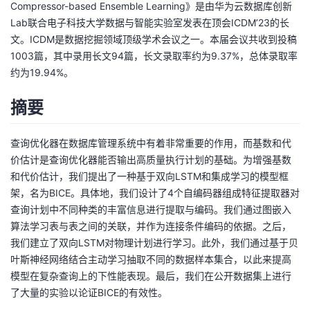
Compressor-based Ensemble Learning》是由华为云数据库创新
Lab联合电子科技大学数据与智能实验室发表在顶会ICDM’23的长
者
文。ICDM是数据挖掘领域顶级学术会议之一。本届会议共收到投稿
1003篇，其中录用长文94篇，长文录取率约为9.37%，总体录取率
我
约为19.94%。
的
我
摘要
博
的
我
查询优化器在数据库管理系统中有着非常重要的作用，而基数和代
客
论
的
我
价估计是查询优化器能否输出高质量执行计划的基础。为增强基数
和代价估计，我们提出了一种基于双向LSTM和集成学习的模型框
坛
圈
的
我
架，名为BICE。具体地，我们设计了4个自编码器组成特征提取器对
查询计划中不同种类的丰富信息进行提取与编码。我们通过图嵌入
子
直
的
我
算法学习表与表之间的关联，并作为连接条件编码的依据。之后，
我们建立了双向LSTM对物理计划进行学习。此外，我们通过基于贝
我
播
活
的
叶斯神经网络结合主动学习抽取不同的数据样本集合，以此来提高
模型在复杂查询上的下性能表现。最后，我们在公开数据集上进行
我
动
关
的
了大量的实验以论证BICE的有效性。