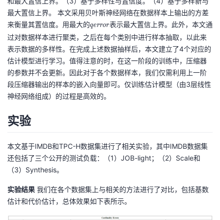
和最大置信上界。（3）基于多样性与置信度。（4）基于多样新与
),
最大置信上界。 本文采用贝叶斯神经网络在数据样本上输出的方差
1/
来衡量其置信度。用最大的
q
表示最大置信上界。此外，本文通
q
e
r
r
o
r
n
e
过对数据样本进行聚类，之后在每个类别中进行样本抽取，以此来
_
r
表示数据的多样性。在完成上述数据抽样后，本文建立了4个对应的
B
r
估计模型进行学习。值得注意的时，在这一阶段的训练中，压缩器
\s
o
的参数并不会更新。因此对于各个数据样本，我们仅需利用上一阶
u
r
段压缩器输出的样本的嵌入向量即可。仅训练估计模型（由3层线性
m
神经网络组成）的过程是高效的。
_{
i
实验
=
1}
^{
本文基于IMDB和TPC-H数据集进行了相关实验，其中IMDB数据集
n
还包括了三个公开的测试负载：（1）JOB-light；（2）Scale和
_
（3）Synthesis。
B
实验结果
我们在各个数据集上与相关的方法进行了对比，包括基数
}
估计和代价估计，总体效果如下表所示。
f_
B