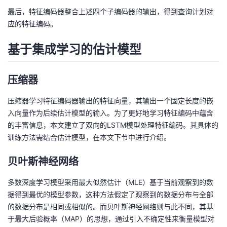
...
V
最后，特征编码器整合上述四个子编码器的输出，得到查询计划对
,
_
应的特征编码。
V
{
_
n
基于集成学习的估计模型
{
_
n
{
_
c
压缩器
{
}
压缩器学习特征编码器输出的特征向量，其输出一个固定长度的嵌
c
}
入向量作为后续估计模型的输入。为了更好地学习特征编码中蕴含
}
^
的丰富信息，本文建立了双向的LSTM模型处理特征编码。其具体的
}
{
训练方法需结合估计模型，在本文下节中进行介绍。
^
m
{
in
贝叶斯神经网络
m
}]
a
多数深度学习模型采用最大似然估计（MLE）基于当前观察到的数
x
据得到最优的模型参数，这种方法假定了观察到的数据分布与全部
}]
的数据分布是相同或相似的。而贝叶斯神经网络则与此不同，其基
于最大后验概率（MAP）的思想，通过引入不确定性来衡量模型对