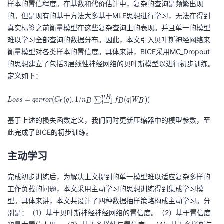
样本的置信程度。在基数和代价估计中，复杂的查询是频繁出现
的。但是现有的基于方法大多基于MLE思想进行学习，无法在得到
真实标签之前衡量模型在这些复杂查询上的表现。并且单一的模型
难以学习全部查询的数据分布。因此，本文引入贝叶斯神经网络来
衡量模型对各类样本的置信度。具体来讲，BICE采用MC_Dropout
的思想建立了包括3层线性神经网络的贝叶斯模型以进行初步训练。
定义如下：
L
n
B
=
(
(
)
,
1
/
(
∣
)
)
∑
L
o
s
s
q
e
r
r
o
r
C
q
n
f
q
W
=
1
r
B
B
B
i
os
s
基于上述的损失函数定义，我们同时更新压缩器中的模型参数，至
=
此完成了BICE的初步训练。
qe
主动学习
rr
or
完成初步训练后，为解决上文提到的单一模型难以适应复杂多样的
(
工作负载的问题，本文采用主动学习的思想训练得到集成学习模
C
型。具体来讲，本文共设计了四种数据抽样策略构成主动学习。分
_r
别是：（1）基于贝叶斯神经神经网络的置信度。（2）基于置信度
(q