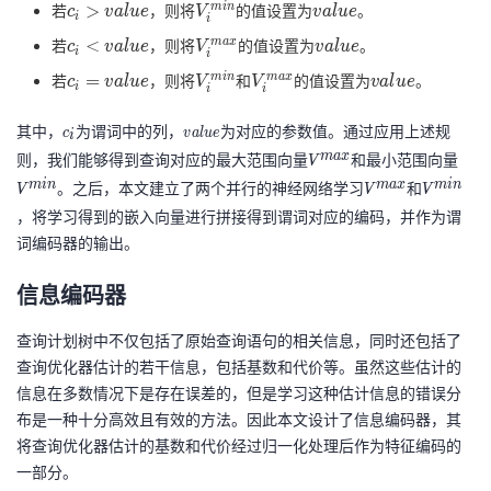
1
1
c_i >
V_{i}^{min}
value
>
m
i
n
若
，则将
的值设置为
。
c
v
a
l
u
e
V
v
a
l
u
e
i
i
}
}
value
c_i <
V_{i}^{max}
value
<
m
a
x
若
，则将
的值设置为
。
c
v
a
l
u
e
V
v
a
l
u
e
^
^
i
i
value
c_i =
V_{i}^{min}
V_{i}^{max}
value
=
{
{
m
i
n
m
a
x
若
，则将
和
的值设置为
。
c
v
a
l
u
e
V
V
v
a
l
u
e
i
i
i
value
m
m
c
v
其中，
为谓词中的列，
为对应的参数值。通过应用上述规
a
in
c
v
a
l
u
e
i
_
a
m
a
x
x
},
则，我们能够得到查询对应的最大范围向量
V
和最小范围向量
V
V
i
l
},
V
^
^
m
i
n
m
a
x
m
i
n
。之后，本文建立了两个并行的神经网络学习
V
和
V
V
V
V
u
V
_
{
{
^
^
，将学习得到的嵌入向量进行拼接得到谓词对应的编码，并作为谓
e
_
{
m
m
{
{
词编码器的输出。
{
2
a
in
m
m
2
}
x
}
信息编码器
a
in
}
^
}
x
}
查询计划树中不仅包括了原始查询语句的相关信息，同时还包括了
^
{
}
查询优化器估计的若干信息，包括基数和代价等。虽然这些估计的
{
m
信息在多数情况下是存在误差的，但是学习这种估计信息的错误分
m
in
布是一种十分高效且有效的方法。因此本文设计了信息编码器，其
a
},
将查询优化器估计的基数和代价经过归一化处理后作为特征编码的
x
...
一部分。
},
,