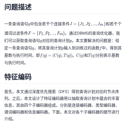
问题描述
我
注
的
开
的
Programs
发
q
J
一条查询语句
中包含若干个连接条件
和若干个
=
{
,
,
.
.
.
,
}
1
2
q
J
J
J
J
m
=
F
谓词过滤条件
。通过DBMS的查询优化器，我
支
=
{
,
,
.
.
.
,
}
者
1
2
F
F
F
F
m
\
=
们可以获取查询语句
q
对应的查询计划
p
。本文要解决的问题是：给
q
p
{
\
持
学
定一条查询语句
q
，将其查询计划
p
输入到训练过的函数
f
中，得到其
q
p
J
f
{
基数与执行时间，即
f(
。
C
和
T
分别表示基数
(
)
=
(
(
)
,
(
)
)
(
)
(
)
_
f
q
C
q
T
q
C
q
T
q
F
我
堂
q
(
(
与执行时间。
{
_
)
q
q
1
{
的
我
特征编码
=
)
)
我
},
1
(
J
},
技
的
C
的
我
_
首先，本文通过深度优先搜索（DFS）得到查询计划对应的节点序
F
(
{
列。之后，本文设计了特征编码器用以抽取查询计划中蕴含的丰富
_
术
云
q
课
的
我
2
信息，其由四个子编码器组成，分别是连接编码器、类型编码器、
{
),
},
谓词编码器和信息编码器。下面，本文对各个子编码器的细节进行
2
支
声
T
程
认
的
我
...
介绍。
},
(
,J
...