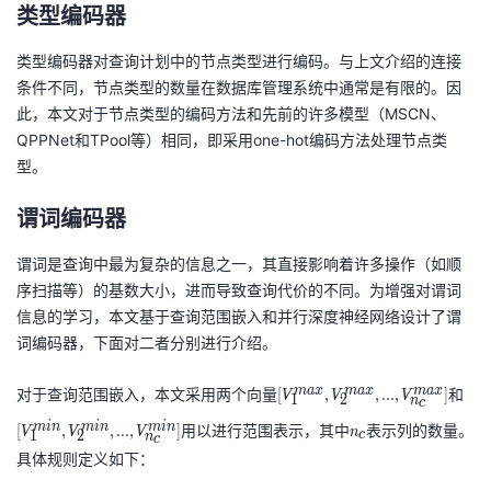
类型编码器
e
c(
类型编码器对查询计划中的节点类型进行编码。与上文介绍的连接
c
条件不同，节点类型的数量在数据库管理系统中通常是有限的。因
_i
此，本文对于节点类型的编码方法和先前的许多模型（MSCN、
)
QPPNet和TPool等）相同，即采用one-hot编码方法处理节点类
型。
谓词编码器
谓词是查询中最为复杂的信息之一，其直接影响着许多操作（如顺
序扫描等）的基数大小，进而导致查询代价的不同。为增强对谓词
信息的学习，本文基于查询范围嵌入和并行深度神经网络设计了谓
词编码器，下面对二者分别进行介绍。
[
[
m
a
x
m
a
x
m
a
x
对于查询范围嵌入，本文采用两个向量
和
[
,
,
.
.
.
,
]
V
V
V
1
2
n
c
V
V
n
m
i
n
m
i
n
m
i
n
用以进行范围表示，其中
表示列的数量。
[
,
,
.
.
.
,
]
V
V
V
n
1
2
c
n
_
_
c
_
具体规则定义如下：
{
{
c