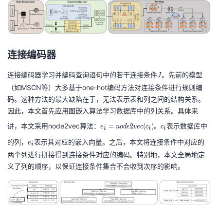
持
建
q
证
实
的
_
,
))
{
F
议
验
收
m
_
}
{
藏
\
连接编码器
m
}
}
连接编码器学习并编码查询语句中的若干连接条件
J
。先前的模型
J
\
（如MSCN等）大多基于one-hot编码方法对连接条件进行规则编
}
码。这种方法的最大缺陷在于，无法表示表和列之间的结构关系。
因此，本文首先应用图嵌入算法学习数据库中的列关系。具体来
e
c
讲，本文采用node2vec算法：
。
表示数据库中
=
2
(
)
e
n
o
d
e
v
e
c
c
c
i
i
i
_i
_
e
的列，
表示其对应的嵌入向量。之后，本文将连接条件中对应的
e
i
=
i
_
两个列进行拼接得到连接条件对应的编码。特别地，本文全局地定
n
i
义了列的顺序，以保证连接条件集合不会收到次序的影响。
o
d
e
2
v