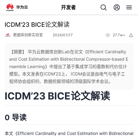
开发者
返
ICDM'23 BICE论文解读
回
数据库创新实验室
2024/01/17
27.7w+
举
报
【摘要】 华为云数据库创新Lab在论文《Efficient Cardinality
and Cost Estimation with Bidirectional Compressor-based E
nsemble Learning》中提出了基于集成学习的基数和代价估计
个
模型。本文发表在ICDM'23上， ICDM会议是由电气与电子工
程师协会组织的、数据挖掘领域的顶级国际学术会议。
我
人
ICDM’23 BICE论文解读
的
主
0 导读
开
页
本文《Efficient Cardinality and Cost Estimation with Bidirectional
发