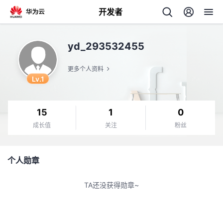
开发者
返
yd_293532455
回
更多个人资料
Lv.1
15
1
0
个
成长值
关注
粉丝
我
人
个人勋章
我
的
主
TA还没获得勋章~
我
的
开
页
我
的
开
发