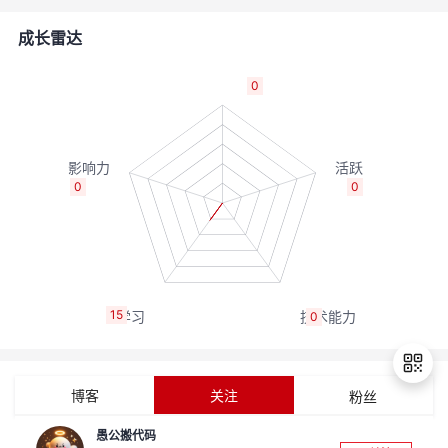
的
Programs
发
者
成长雷达
支
者
我
0
持
学
的
我
我
堂
博
的
我
0
0
的
我
客
论
的
我
我
技
的
坛
圈
的
我
的
我
15
0
术
云
子
直
的
我
课
的
我
支
声
播
活
的
程
认
的
我
博客
关注
粉丝
持
建
动
关
证
实
的
愚公搬代码
退