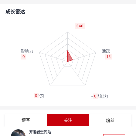
的
Programs
发
者
成长雷达
支
者
我
340
持
学
的
我
我
堂
博
的
我
0
15
的
我
客
论
的
我
我
技
的
坛
圈
的
我
的
我
0
0
术
云
子
直
的
我
课
的
我
支
声
播
活
的
程
认
的
我
博客
关注
粉丝
持
建
动
关
证
实
的
开发者空间站