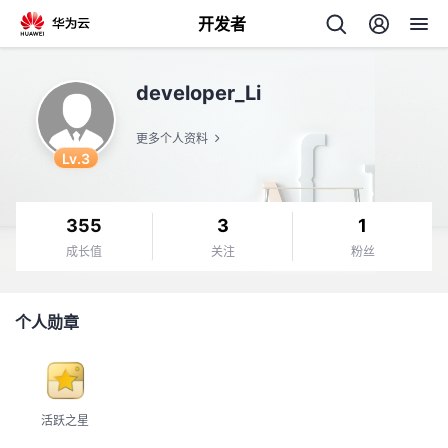
开发者
返
developer_Li
回
更多个人资料
Lv.3
355
3
1
个
成长值
关注
粉丝
我
人
个人勋章
我
的
主
我
的
开
页
活跃之星
我
的
开
发