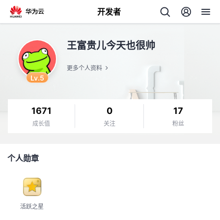
开发者
返
王富贵儿今天也很帅
回
更多个人资料
Lv.5
1671
0
17
个
成长值
关注
粉丝
我
人
个人勋章
的
主
开
页
活跃之星
发