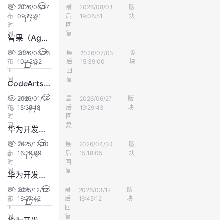
77
发
2026/06/17
最
yd_252949991
2026/08/03
版
开发者空间
我
注
的
开
布
09:27:01
后
19:06:51
块
1
0
时
回
的
间
Programs
复
发
智果（AgentArts）智能体平台案例体验/案例建议反馈贴
39
发
2026/06/26
最
yd_212129880
2026/07/03
版
开发者空间
支
者
布
10:42:32
后
15:39:00
块
1
0
时
回
间
复
持
学
CodeArts代码智能体案例体验/案例建议反馈贴
396
发
2026/01/14
最
chinacny
2026/06/27
版
开发者空间
我
堂
布
15:35:18
后
19:29:43
块
10
1
时
回
间
复
华为开发者空间 - 团队空间，案例体验/案例建议反馈贴
的
我
我
74
发
2025/12/10
最
yd_271294003
2026/04/30
版
开发者空间
布
16:39:09
技
的
后
15:18:05
块
的
我
4
0
时
回
间
复
华为开发者空间MaaS商用大模型DeepSeek-R1-64K/DeepSeek-V3-64K，案例体验/案例建议反馈贴
术
云
课
的
我
824
发
2025/12/12
最
yd_241711167
2026/03/17
版
开发者空间
布
16:27:42
后
16:45:12
块
支
声
4
0
程
认
的
我
时
回
间
复