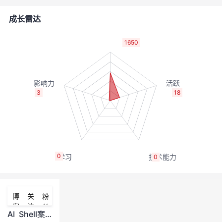
者
成长雷达
我
1650
的
我
博
的
我
3
18
客
论
的
我
坛
圈
的
我
0
0
子
直
的
我
我
播
活
的
博
关
粉
客
注
丝
我
动
关
的
AI Shell案例体验/案例建议反馈贴