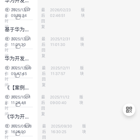
华为开发者空间 - 云开发环境IDE插件远程连接操作指导，案例体验/案例建议反馈贴
持
建
证
实
的
76
发
2025/12/17
最
tx25130
2026/02/23
版
开发者空间
布
09:53:24
后
02:46:51
块
4
0
议
验
收
时
回
间
复
基于华为开发者空间-云开发环境（开发桌面）部署Ollama+DeepSeek，案例体验/案例建议反馈贴
藏
53
发
2025/12/31
最
王富贵儿今天也很帅
2025/12/31
版
开发者空间
布
11:01:30
后
11:01:30
块
0
0
时
回
间
复
华为开发者空间Astro低代码开发平台，案例体验/案例建议反馈贴
43
发
2025/12/09
最
林欣
2025/12/11
版
开发者空间
布
09:47:45
后
11:37:57
块
1
0
时
回
间
复
《【案例共创】基于华为开发者空间-云开发环境，Vanna+MaaS实现自然语言与数据库对话》案例 建议反馈贴
49
发
2025/10/11
最
小草飞上天
2025/11/12
版
开发者空间
布
11:24:48
后
09:00:40
块
4
1
时
回
间
复
《华为开发者空间开发平台-云开发环境（容器）操作指导》案例 建议反馈贴
48
发
2025/09/28
最
林欣
2025/09/30
版
开发者空间
布
16:16:00
后
16:30:25
块
2
0
退
时
回