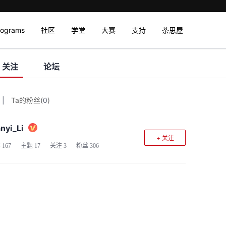
rograms
社区
学堂
大赛
支持
茶思屋
关注
论坛
|
Ta的粉丝
(
0
)
nyi_Li
+ 关注
客
167
主题
17
关注
3
粉丝
306