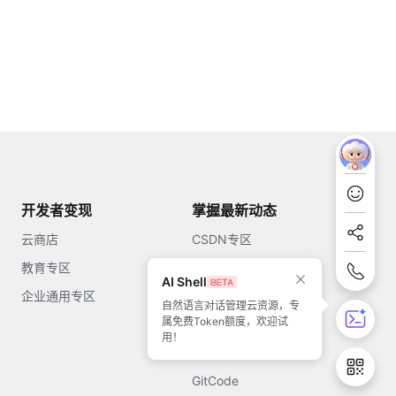
开发者变现
掌握最新动态
云商店
CSDN专区
教育专区
知乎
AI Shell
企业通用专区
开源中国
自然语言对话管理云资源，专
属免费Token额度，欢迎试
51CTO
用！
今日头条
GitCode