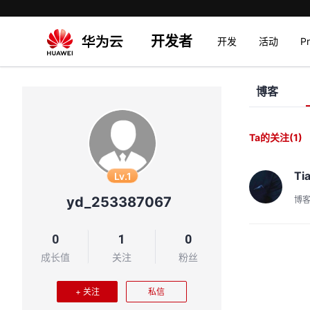
开发者
开发
活动
P
博客
Ta的关注
(1)
Tia
Lv.1
yd_253387067
博
0
1
0
成长值
关注
粉丝
+ 关注
私信