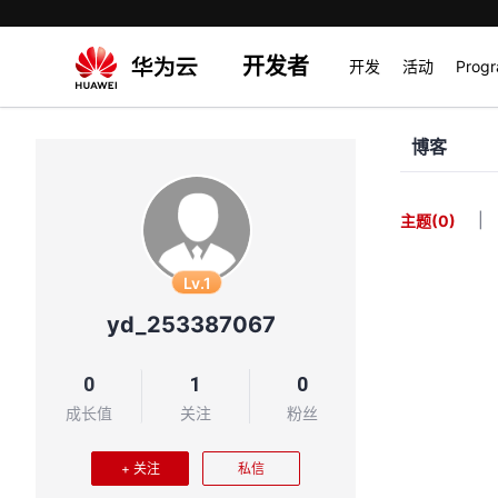
开发者
开发
活动
Prog
博客
|
主题
(0)
Lv.1
yd_253387067
0
1
0
成长值
关注
粉丝
+ 关注
私信