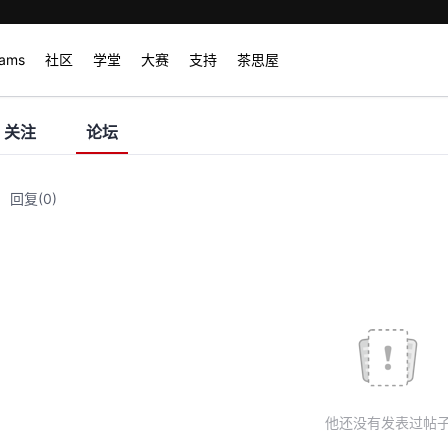
rams
社区
学堂
大赛
支持
茶思屋
关注
论坛
回复
(0)
他还没有发表过帖