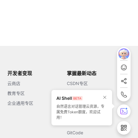
开发者变现
掌握最新动态
云商店
CSDN专区
教育专区
知乎
AI Shell
企业通用专区
开源中国
自然语言对话管理云资源，专
属免费Token额度，欢迎试
51CTO
用！
今日头条
GitCode