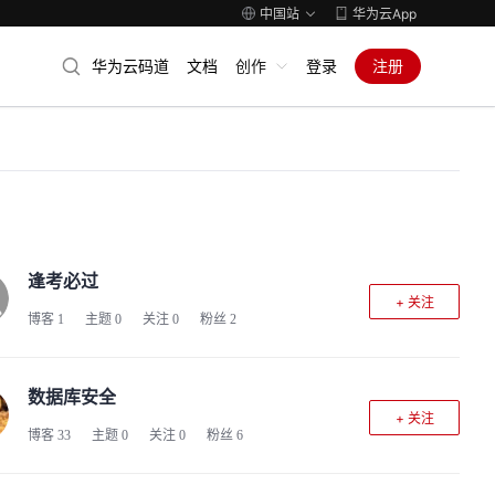
中国站
华为云App
华为云码道
文档
创作
登录
注册
逢考必过
+ 关注
博客
1
主题
0
关注
0
粉丝
2
数据库安全
+ 关注
博客
33
主题
0
关注
0
粉丝
6