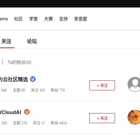
rams
社区
学堂
大赛
支持
茶思屋
关注
论坛
|
Ta的粉丝
(
0
)
为云社区精选
+ 关注
客
948
主题
69
关注
105
粉丝
776
CloudAI
+ 关注
客
328
主题
170
关注
17
粉丝
4454