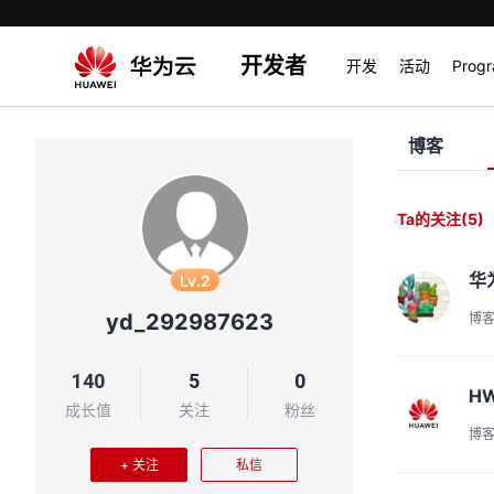
开发者
开发
活动
Prog
博客
Ta的关注
(5)
华
Lv.2
yd_292987623
博
140
5
0
HW
成长值
关注
粉丝
博
+ 关注
私信