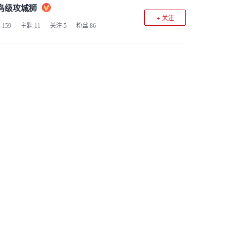
鸟级攻城狮
+ 关注
客
159
主题
11
关注
5
粉丝
86