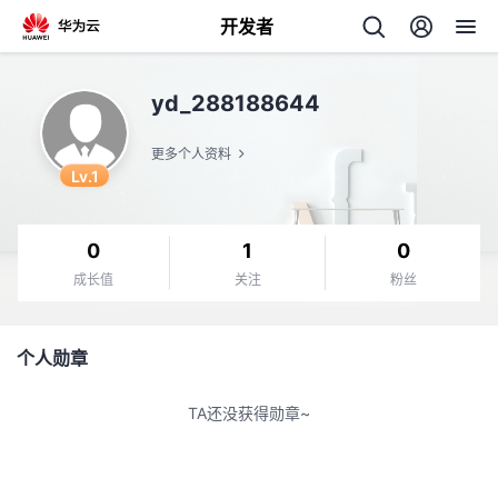
开发者
返
yd_288188644
回
更多个人资料
Lv.1
0
1
0
个
成长值
关注
粉丝
我
人
个人勋章
我
的
主
TA还没获得勋章~
我
的
开
页
我
的
开
发