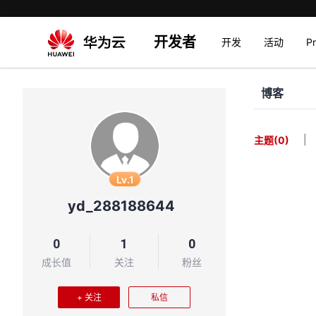
开发者
开发
活动
P
博客
|
主题
(0)
Lv.1
yd_288188644
0
1
0
成长值
关注
粉丝
+ 关注
私信