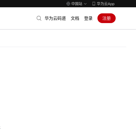
中国站
华为云App
华为云码道
文档
登录
注册
子