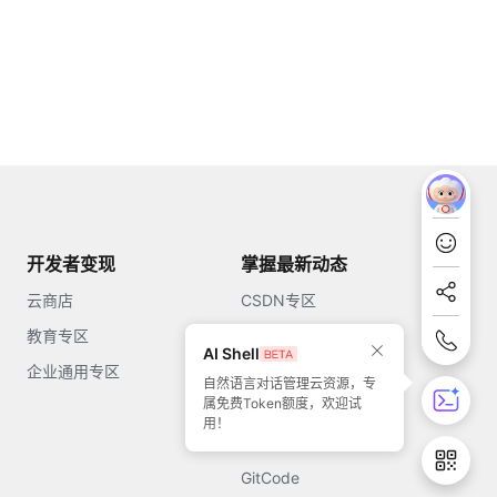
开发者变现
掌握最新动态
云商店
CSDN专区
教育专区
知乎
AI Shell
企业通用专区
开源中国
自然语言对话管理云资源，专
属免费Token额度，欢迎试
51CTO
用！
今日头条
GitCode