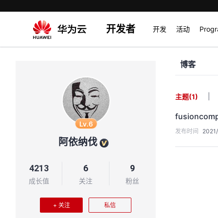
开发者
开发
活动
Prog
博客
|
主题
(1)
fusionc
Lv.6
发布时间
2021/
阿依纳伐
4213
6
9
成长值
关注
粉丝
+ 关注
私信