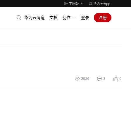
中国站
华为云App
华为云码道
文档
创作
登录
注册
2986
2
0