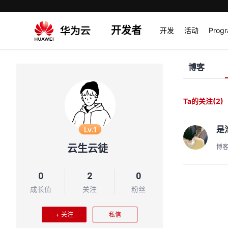
开发者
开发
活动
Prog
博客
Ta的关注
(2)
是
Lv.1
云生云徒
博
0
2
0
成长值
关注
粉丝
+ 关注
私信