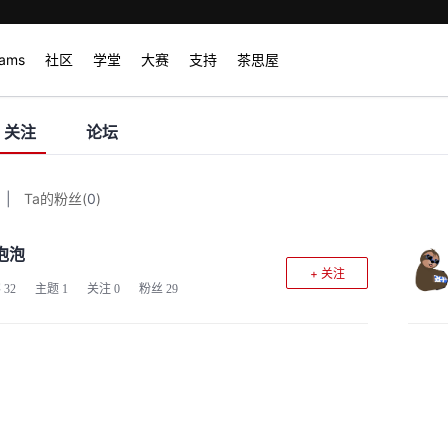
rams
社区
学堂
大赛
支持
茶思屋
关注
论坛
|
Ta的粉丝
(
0
)
泡泡
+ 关注
客
32
主题
1
关注
0
粉丝
29