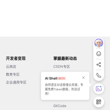
开发者变现
掌握最新动态
云商店
CSDN专区
教育专区
知乎
AI Shell
企业通用专区
开源中国
自然语言对话管理云资源，专
属免费Token额度，欢迎试
51CTO
用！
今日头条
GitCode