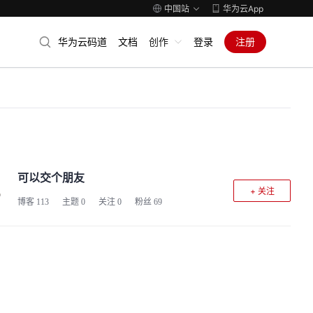
中国站
华为云App
华为云码道
文档
创作
登录
注册
可以交个朋友
+ 关注
博客
113
主题
0
关注
0
粉丝
69