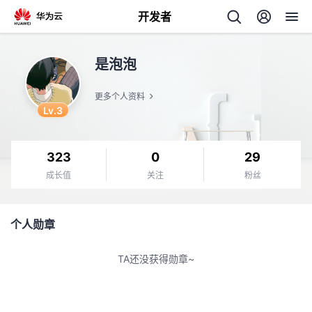
开发者
返
是泡泡
回
更多个人资料
Lv.3
323
0
29
个
成长值
关注
粉丝
我
人
个人勋章
我
的
主
TA还没获得勋章~
我
的
开
页
我
的
开
发