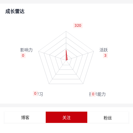
的
Programs
发
者
成长雷达
支
者
我
320
持
学
的
我
我
堂
博
的
我
0
3
的
我
客
论
的
我
我
技
的
坛
圈
的
我
的
我
0
0
术
云
子
直
的
我
课
的
我
支
声
播
活
的
程
认
的
我
博客
关注
粉丝
持
建
动
关
证
实
的