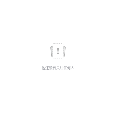
议
注
验
收
藏
他还没有关注任何人