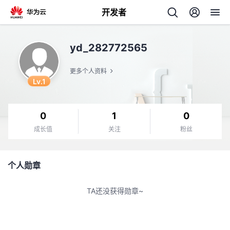
开发者
返
yd_282772565
回
更多个人资料
Lv.1
0
1
0
个
成长值
关注
粉丝
我
人
个人勋章
的
主
TA还没获得勋章~
开
页
发