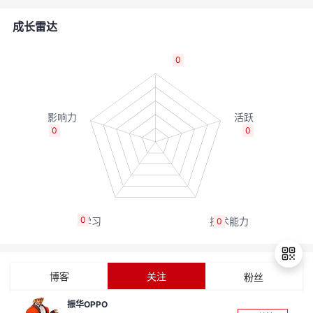
者
成长雷达
我
0
的
我
博
的
我
0
0
客
论
的
我
坛
圈
的
我
0
0
子
直
的
我
我
播
活
的
博客
关注
粉丝
我
动
关
的
振华OPPO
退