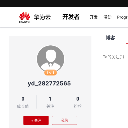
开发者
开发
活动
Prog
博客
Ta的关注
(1)
Lv.1
yd_282772565
0
1
0
成长值
关注
粉丝
+ 关注
私信