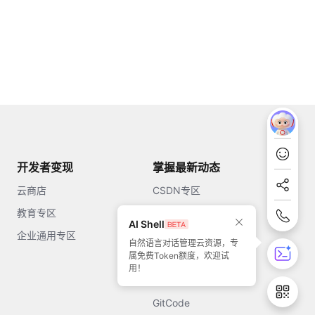
开发者变现
掌握最新动态
云商店
CSDN专区
教育专区
知乎
AI Shell
企业通用专区
开源中国
自然语言对话管理云资源，专
属免费Token额度，欢迎试
51CTO
用！
今日头条
GitCode