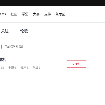
rams
社区
学堂
大赛
支持
茶思屋
关注
论坛
|
Ta的粉丝
(
0
)
城机
+ 关注
客
68
主题
0
关注
3
粉丝
6