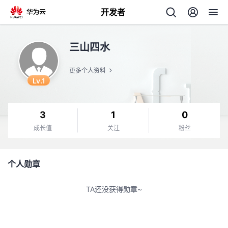
开发者
返
三山四水
回
更多个人资料
Lv.1
3
1
0
个
成长值
关注
粉丝
我
人
个人勋章
的
主
TA还没获得勋章~
开
页
发