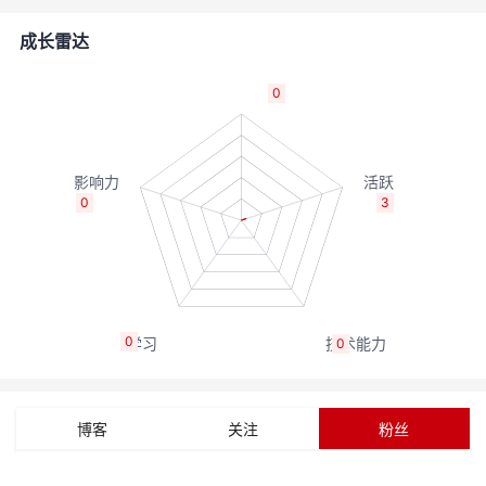
者
成长雷达
我
0
的
我
博
的
我
0
3
客
论
的
我
坛
圈
的
我
0
0
子
直
的
我
我
播
活
的
博客
关注
粉丝
我
动
关
的