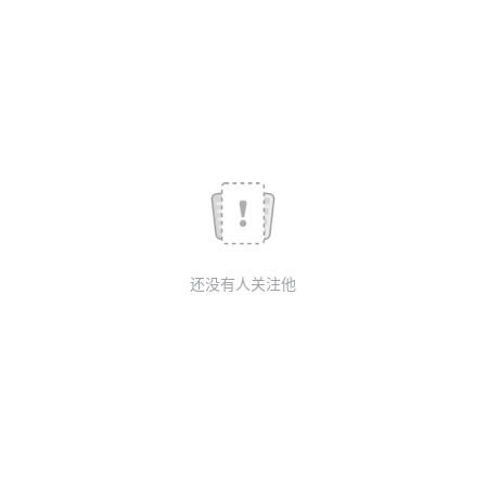
我
注
的
开
的
Programs
发
支
者
持
学
我
堂
还没有人关注他
的
我
我
技
的
的
我
术
云
课
的
我
支
声
程
认
的
我