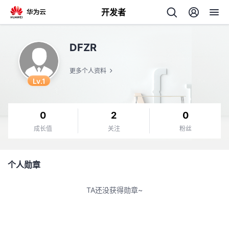
开发者
返
DFZR
回
更多个人资料
Lv.1
0
2
0
个
成长值
关注
粉丝
我
人
个人勋章
的
主
TA还没获得勋章~
开
页
发