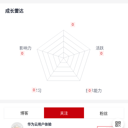
者
成长雷达
我
0
的
我
博
的
我
0
0
客
论
的
我
坛
圈
的
我
0
0
子
直
的
我
我
播
活
的
博客
关注
粉丝
我
动
关
的
华为云用户体验