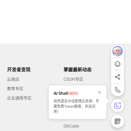
开发者变现
掌握最新动态
云商店
CSDN专区
教育专区
知乎
AI Shell
企业通用专区
开源中国
自然语言对话管理云资源，专
属免费Token额度，欢迎试
51CTO
用！
今日头条
GitCode