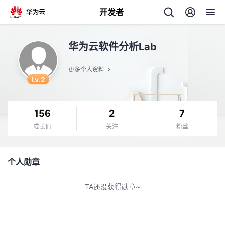
开发者
返
华为云软件分析Lab
回
更多个人资料
Lv.2
156
2
7
个
成长值
关注
粉丝
我
人
个人勋章
的
主
TA还没获得勋章~
开
页
发