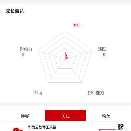
者
成长雷达
我
150
的
我
博
的
我
0
6
客
论
的
我
坛
圈
的
我
0
0
子
直
的
我
我
播
活
的
博客
关注
粉丝
我
动
关
的
华为云软件工具链