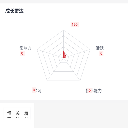
的
Programs
发
者
成长雷达
支
者
我
150
持
学
的
我
我
堂
博
的
我
0
6
的
我
客
论
的
我
我
技
的
坛
圈
的
我
的
我
0
0
术
云
子
直
的
我
课
的
我
支
声
播
活
的
程
认
的
我
博
关
粉
客
注
丝
持
建
动
关
证
实
的