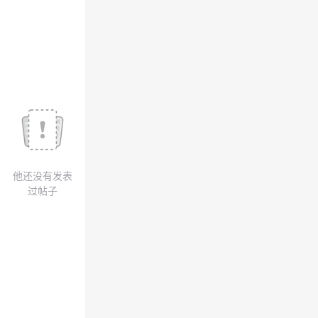
议
注
验
收
藏
他还没有发表
过帖子