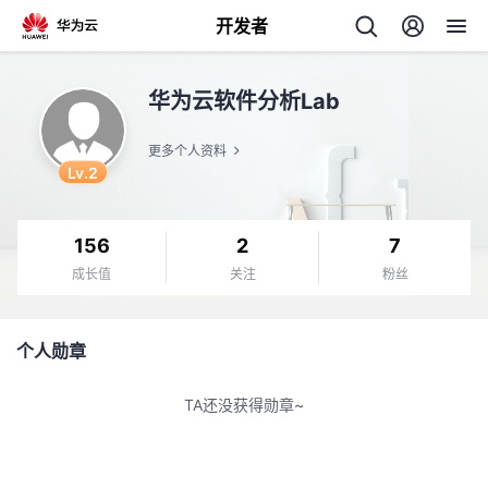
开发者
返
华为云软件分析Lab
回
更多个人资料
Lv.2
156
2
7
个
成长值
关注
粉丝
我
人
个人勋章
我
的
主
TA还没获得勋章~
我
的
开
页
我
的
开
发