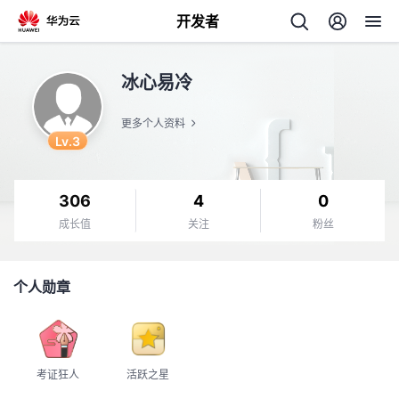
开发者
返
冰心易冷
回
更多个人资料
Lv.3
306
4
0
个
成长值
关注
粉丝
我
人
个人勋章
我
的
主
我
的
开
页
考证狂人
活跃之星
我
的
开
发