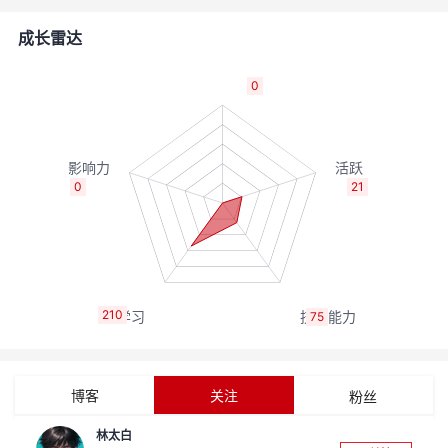
的
Programs
发
者
成长雷达
支
者
我
0
持
学
的
我
我
堂
博
的
我
0
21
的
我
客
论
的
我
我
技
的
坛
圈
的
我
的
我
210
75
术
云
子
直
的
我
课
的
我
支
声
播
活
的
程
认
的
我
博客
关注
粉丝
持
建
动
关
证
实
的
林太白