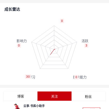
者
成长雷达
我
0
的
我
博
的
我
0
3
客
论
的
我
坛
圈
的
我
30
0
子
直
的
我
我
播
活
的
博客
关注
粉丝
我
动
关
的
云享·书库小助手