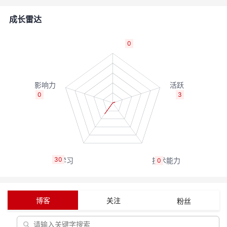
者
成长雷达
我
0
的
我
博
的
我
0
3
客
论
的
我
坛
圈
的
我
30
0
子
直
的
我
我
播
活
的
博客
关注
粉丝
我
动
关
的