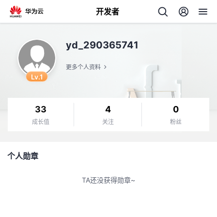
开发者
返
yd_290365741
回
更多个人资料
Lv.1
33
4
0
个
成长值
关注
粉丝
我
人
个人勋章
的
主
TA还没获得勋章~
开
页
发