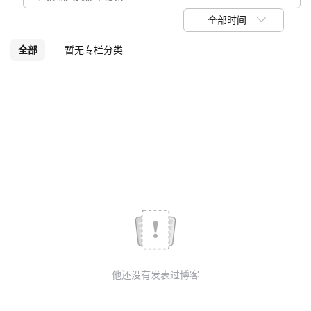
我
注
的
开
全部时间
的
Programs
发
全部
暂无专栏分类
支
者
持
学
我
堂
的
我
我
技
的
的
我
术
云
课
的
我
他还没有发表过博客
支
声
程
认
的
我