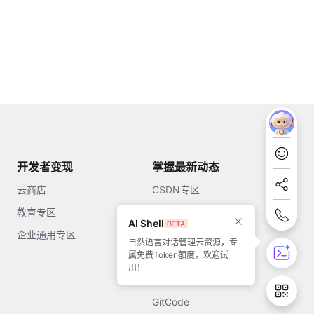
开发者变现
掌握最新动态
云商店
CSDN专区
教育专区
知乎
AI Shell
企业通用专区
开源中国
自然语言对话管理云资源，专
属免费Token额度，欢迎试
51CTO
用！
今日头条
GitCode