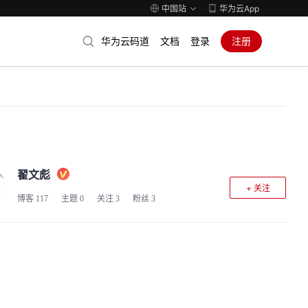
中国站
华为云App
华为云码道
文档
登录
注册
翟文彪
+ 关注
博客
117
主题
0
关注
3
粉丝
3