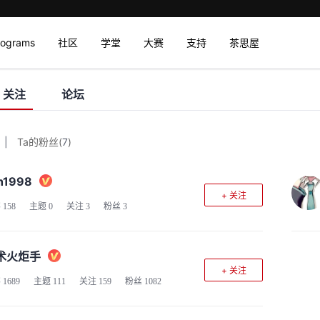
rograms
社区
学堂
大赛
支持
茶思屋
关注
论坛
|
Ta的粉丝
(
7
)
h1998
+ 关注
客
158
主题
0
关注
3
粉丝
3
术火炬手
+ 关注
客
1689
主题
111
关注
159
粉丝
1082