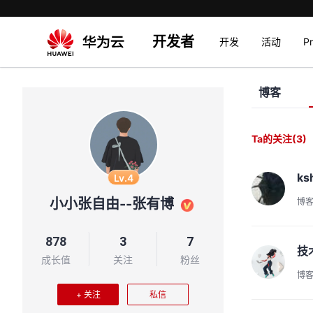
开发者
开发
活动
P
博客
Ta的关注
(3)
ks
Lv.4
小小张自由--张有博
博
878
3
7
技
成长值
关注
粉丝
博
+ 关注
私信