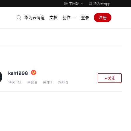
中国站
华为云App
华为云码道
文档
创作
登录
注册
ksh1998
+ 关注
博客
158
主题
0
关注
3
粉丝
3