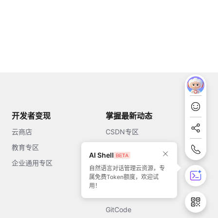
开发者变现
掌握最新动态
云商店
CSDN专区
教育专区
知乎
AI Shell
企业通用专区
开源中国
自然语言对话管理云资源，专
属免费Token额度，欢迎试
51CTO
用！
今日头条
GitCode