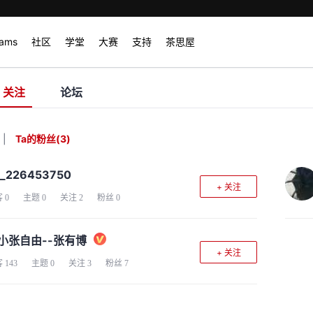
rams
社区
学堂
大赛
支持
茶思屋
关注
论坛
|
Ta的粉丝
(
3
)
d_226453750
+ 关注
客
0
主题
0
关注
2
粉丝
0
小张自由--张有博
+ 关注
客
143
主题
0
关注
3
粉丝
7