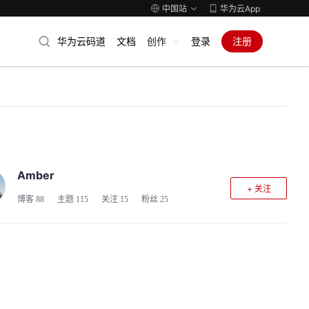
中国站
华为云App
华为云码道
文档
创作
登录
注册
Amber
+ 关注
博客
88
主题
115
关注
15
粉丝
25