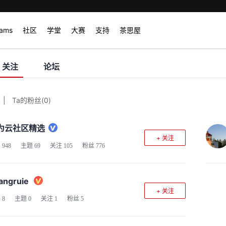
rams
社区
学堂
大赛
支持
茶思屋
关注
论坛
|
Ta的粉丝
(
0
)
为云社区精选
+ 关注
客
948
主题
69
关注
105
粉丝
776
angruie
+ 关注
客
8
主题
0
关注
1
粉丝
5