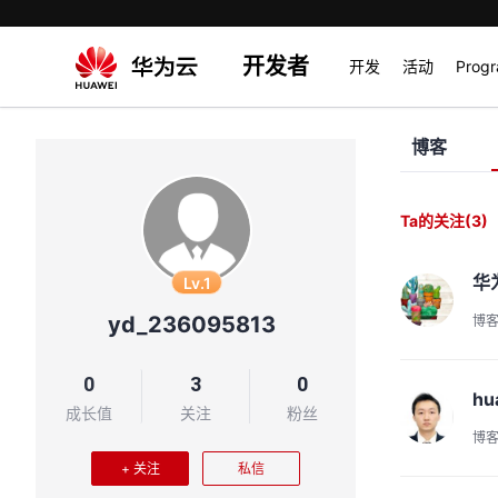
开发者
开发
活动
Prog
博客
Ta的关注
(3)
华
Lv.1
yd_236095813
博
0
3
0
hu
成长值
关注
粉丝
博
+ 关注
私信