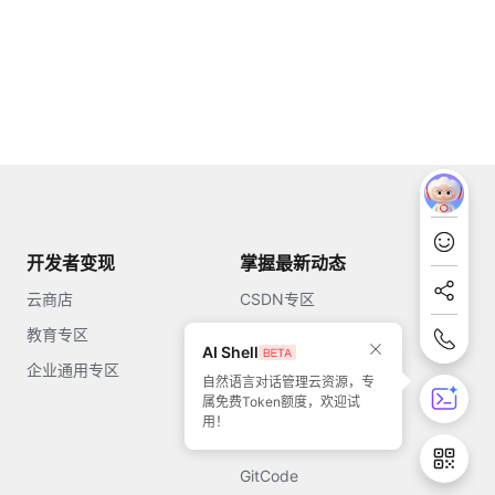
开发者变现
掌握最新动态
云商店
CSDN专区
教育专区
知乎
AI Shell
企业通用专区
开源中国
自然语言对话管理云资源，专
属免费Token额度，欢迎试
51CTO
用！
今日头条
GitCode