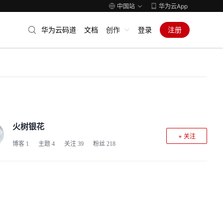
中国站
华为云App
华为云码道
文档
创作
登录
注册
火树银花
+ 关注
博客
1
主题
4
关注
39
粉丝
218