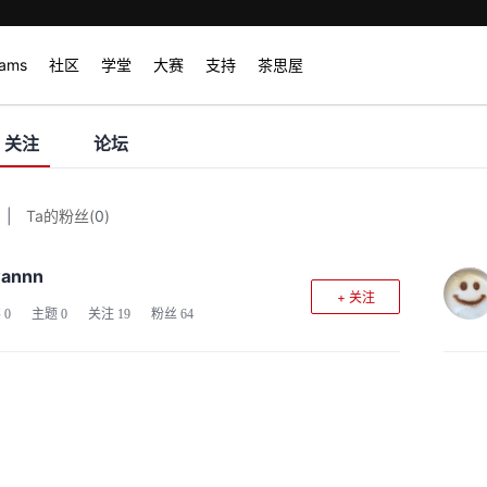
rams
社区
学堂
大赛
支持
茶思屋
关注
论坛
|
Ta的粉丝
(
0
)
annn
+ 关注
客
0
主题
0
关注
19
粉丝
64